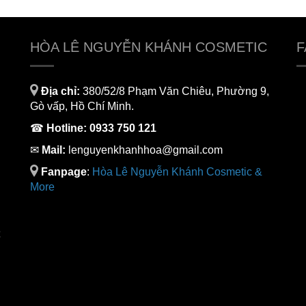
HÒA LÊ NGUYỄN KHÁNH COSMETIC
F
Địa chỉ:
380/52/8 Phạm Văn Chiêu, Phường 9,
Gò vấp, Hồ Chí Minh.
☎
Hotline:
0933 750 121
✉
Mail:
lenguyenkhanhhoa@gmail.com
Fanpage
:
H
òa Lê Nguyễn Khánh Cosmetic &
More
C