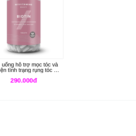
 uống hỗ trợ mọc tóc và
hiện tình trạng rụng tóc My
itamins Beauty Biotin
290.000đ