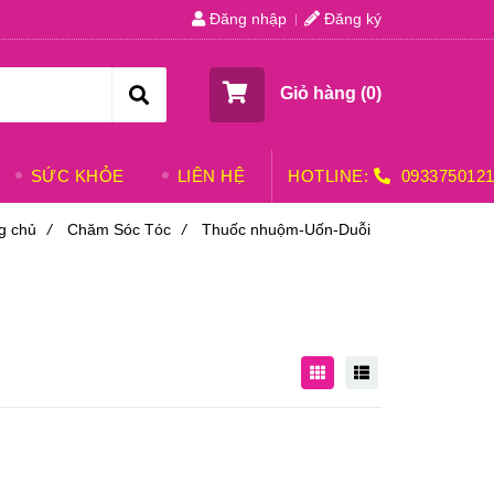
Đăng nhập
Đăng ký
Giỏ hàng (
0
)
SỨC KHỎE
LIÊN HỆ
HOTLINE:
093375012
g chủ
/
Chăm Sóc Tóc
/
Thuốc nhuộm-Uốn-Duỗi