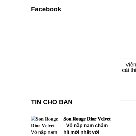
Facebook
Viên
cải t
V
TIN CHO BẠN
𝐒𝐨𝐧 𝐑𝐨𝐮𝐠𝐞 𝐃𝐢𝐨𝐫 𝐕𝐞𝐥𝐯𝐞𝐭
- Vỏ nắp nam châm
hít mới nhất với