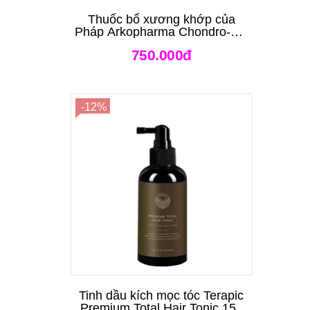
Thuốc bổ xương khớp của
Pháp Arkopharma Chondro-Aid
Arkoflex Fort 120 viên
750.000đ
-12%
Tinh dầu kích mọc tóc Terapic
Premium Total Hair Tonic 150