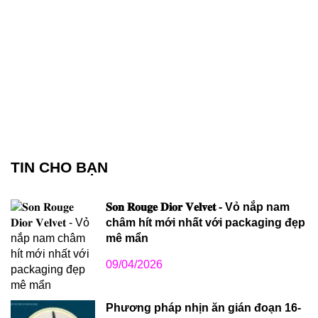
TIN CHO BẠN
𝐒𝐨𝐧 𝐑𝐨𝐮𝐠𝐞 𝐃𝐢𝐨𝐫 𝐕𝐞𝐥𝐯𝐞𝐭 - Vỏ nắp nam
châm hít mới nhất với packaging đẹp
mê mẩn
09/04/2026
Phương pháp nhịn ăn gián đoạn 16-