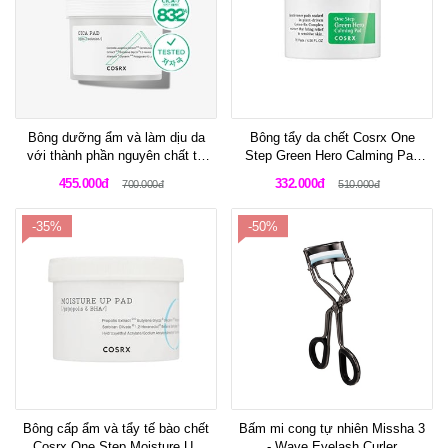
Bông dưỡng ẩm và làm dịu da
Bông tẩy da chết Cosrx One
với thành phần nguyên chất từ
Step Green Hero Calming Pad
thiên nhiên Cosrx Pure Fit Cica
70 miếng
455.000đ
332.000đ
700.000đ
510.000đ
Pad
-35%
-50%
Bông cấp ẩm và tẩy tế bào chết
Bấm mi cong tự nhiên Missha 3
Cosrx One Step Moisture Up
- Wave Eyelash Curler