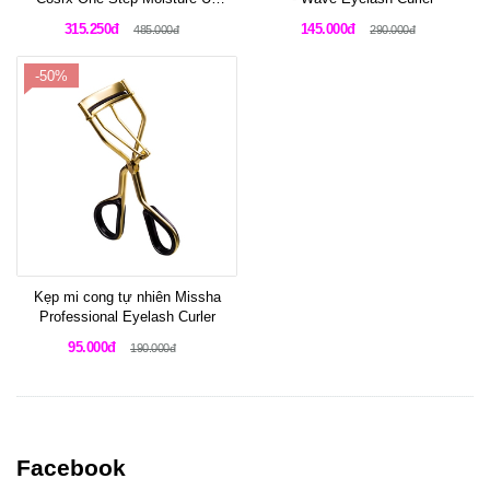
Pad
315.250đ
145.000đ
485.000đ
290.000đ
-50%
Kẹp mi cong tự nhiên Missha
Professional Eyelash Curler
95.000đ
190.000đ
Facebook