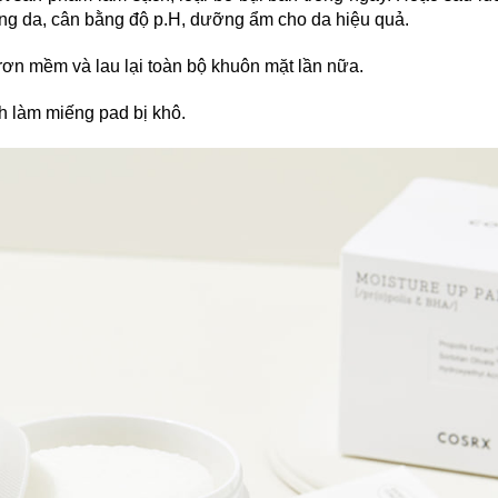
g da, cân bằng độ p.H, dưỡng ẩm cho da hiệu quả.
rơn mềm và lau lại toàn bộ khuôn mặt lần nữa.
h làm miếng pad bị khô.