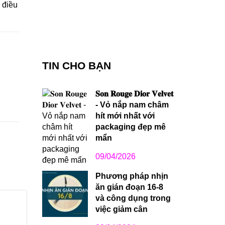
 điều
TIN CHO BẠN
𝐒𝐨𝐧 𝐑𝐨𝐮𝐠𝐞 𝐃𝐢𝐨𝐫 𝐕𝐞𝐥𝐯𝐞𝐭
- Vỏ nắp nam châm
hít mới nhất với
packaging đẹp mê
mẩn
09/04/2026
Phương pháp nhịn
ăn gián đoạn 16-8
và công dụng trong
d
việc giảm cân