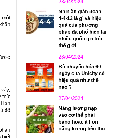
28/04/2024
Nhịn ăn gián đoạn
n một
4-4-12 là gì và hiệu
 khắp
quả của phương
pháp đã phổ biến tại
nhiều quốc gia trên
thế giới
28/04/2024
 được
Bộ chuyển hóa 60
ngày của Unicity có
hiệu quả như thế
nào ?
 vậy,
y thử
27/04/2024
a Hàn
Năng lượng nạp
đủ độ
vào cơ thể phải
bằng hoặc ít hơn
năng lượng tiêu thụ
 phần
chiết