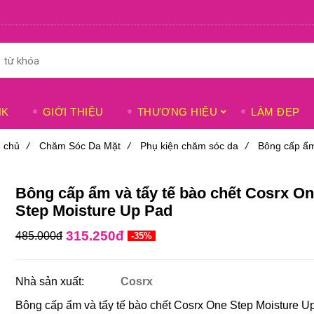
NK
GIỚI THIỆU
THƯƠNG HIỆU
LÀM ĐẸP
 chủ
/
Chăm Sóc Da Mặt
/
Phụ kiện chăm sóc da
/
Bông cấp ẩm
Bông cấp ẩm và tẩy tế bào chết Cosrx O
Step Moisture Up Pad
315.250đ
485.000đ
-35%
Nhà sản xuất:
Cosrx
Bông cấp ẩm và tẩy tế bào chết Cosrx One Step Moisture U