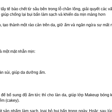
tẩy tế bào chết từ sâu bên trong lỗ chân lông, giải quyết các v
 giúp chống lại bụi bẩn làm sạch và khiến da mịn màng hơn
ên, tạo thành một rào cản trên da, giữ ẩm và ngăn ngừa sự mất
à một mặt nhẵn mịn:
sần sùi, giúp da dưỡng ẩm.
để bổ sung độ ẩm tức thì cho làn da, giúp lớp Makeup bóng 
ểm (cakey).
t sản phẩm làm sạch, loại bỏ bụi bẩn trong ngày. Hoặc sau lú