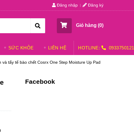
Đăng nhập
Đăng ký
Giỏ hàng (
0
)
SỨC KHỎE
LIÊN HỆ
HOTLINE:
093375012
 và tẩy tế bào chết Cosrx One Step Moisture Up Pad
Facebook
ne
p