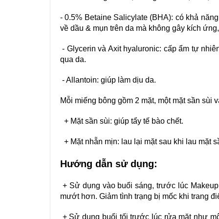
- 0.5% Betaine Salicylate (BHA): có khả năng 
về dầu & mụn trên da mà không gây kích ứng,
- Glycerin và Axit hyaluronic: cấp ẩm tự nhi
qua da.
- Allantoin: giúp làm dịu da.
Mỗi miếng bông gồm 2 mặt, một mặt sần sùi v
+ Mặt sần sùi: giúp tẩy tế bào chết.
+ Mặt nhẵn mịn: lau lại mặt sau khi lau mặt 
Hướng dẫn sử dụng:
+ Sử dụng vào buổi sáng, trước lúc Makeup 
mướt hơn. Giảm tình trạng bị mốc khi trang đi
+ Sử dụng buổi tối trước lúc rửa mặt như mộ