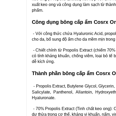
xuất keo ong và công dụng làm sạch từ thàn
phẩm.
Công dụng bông cấp ẩm
Cosrx On
-
Với công thức chứa Hyaluronic Acid, propo
cho da, bổ sung độ ẩm cho da mềm mịn trong lú
- Chiết chính từ Propolis Extract (chiếm 70%
có tính kháng khuẩn, chống viêm, loại bỏ tế
dễ kích ứng.
Thành phần bông cấp ẩm Cosrx O
-
Propolis Extract, Butylene Glycol, Glycerin,
Salicylate, Panthenol, Allantoin, Hydroxye
Hyaluronate.
-
70% Propolis Extract (Tinh chất keo ong): 
dư thừa trong cơ thể, kháng vi khuẩn, nấm, vi