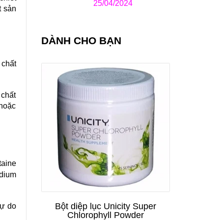
25/04/2024
t sản
DÀNH CHO BẠN
 chất
 chất
 hoặc
taine
odium
Bột diệp lục Unicity Super
tự do
Chlorophyll Powder