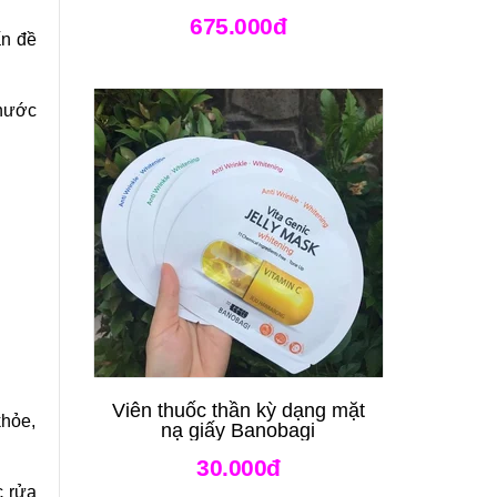
675.000đ
ấn đề
 nước
Viên thuốc thần kỳ dạng mặt
khỏe,
nạ giấy Banobagi
30.000đ
c rửa