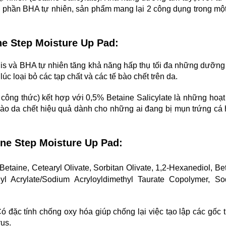
h phần BHA tự nhiên, sản phẩm mang lại 2 công dụng trong mộ
e Step Moisture Up Pad:
lis và BHA tự nhiên tăng khả năng hấp thụ tối đa những dưỡng
c loại bỏ các tạp chất và các tế bào chết trên da.
 công thức) kết hợp với 0,5% Betaine Salicylate là những hoạt
 bào da chết hiệu quả dành cho những ai đang bị mụn trứng cá
ne Step Moisture Up Pad:
 Betaine, Cetearyl Olivate, Sorbitan Olivate, 1,2-Hexanediol, Be
thyl Acrylate/Sodium Acryloyldimethyl Taurate Copolymer, S
Có đặc tính chống oxy hóa giúp chống lại việc tạo lập các gốc 
rus.