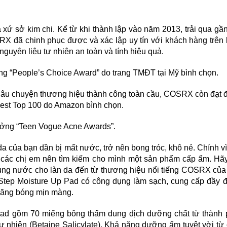
ứ sở kim chi. Kể từ khi thành lập vào năm 2013, trải qua gầ
X đã chinh phục được và xác lập uy tín với khách hàng trên
nguyên liệu tự nhiên an toàn và tính hiệu quả.
g “People’s Choice Award” do trang TMĐT tại Mỹ bình chọn.
câu chuyện thương hiệu thành công toàn cầu, COSRX còn đạt
Best Top 100 do Amazon bình chọn.
hưởng “Teen Vogue Acne Awards”.
da của bạn dần bị mất nước, trở nên bong tróc, khô nẻ. Chính vì
các chị em nên tìm kiếm cho mình một sản phẩm cấp ẩm. Hã
ung nước cho làn da đến từ thương hiệu nổi tiếng COSRX củ
Step Moisture Up Pad
có công dụng làm sạch, cung cấp đầy 
 căng bóng mịn màng.
Pad
gồm 70 miếng bông thấm dung dịch dưỡng chất từ thành
tự nhiên (Betaine Salicylate). Khả năng dưỡng ẩm tuyệt vời từ 