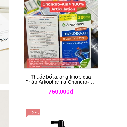
Thuốc bổ xương khớp của
Pháp Arkopharma Chondro-Aid
Arkoflex Fort 120 viên
750.000đ
-12%