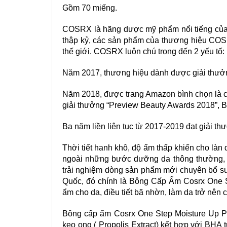
Gồm 70 miếng.
COSRX là hãng dược mỹ phẩm nổi tiếng của x
thập kỷ, các sản phẩm của thương hiệu COSR
thế giới. COSRX luôn chú trọng đến 2 yếu tố: 
Năm 2017, thương hiệu dành được giải thưởn
Năm 2018, được trang Amazon bình chọn là 
giải thưởng “Preview Beauty Awards 2018”, 
Ba năm liền liên tục từ 2017-2019 đạt giải t
Thời tiết hanh khô, độ ẩm thấp khiến cho làn 
ngoài những bước dưỡng da thông thường, 
trải nghiệm dòng sản phẩm mới chuyên bổ s
Quốc, đó chính là Bông Cấp Ẩm
Cosrx One 
ẩm cho da, điều tiết bã nhờn, làm da trở nên
Bông cấp ẩm
Cosrx One Step Moisture Up 
keo ong ( Propolis Extract) kết hợp với BHA 