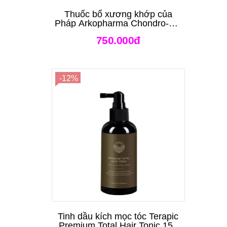
Thuốc bổ xương khớp của
Pháp Arkopharma Chondro-Aid
Arkoflex Fort 120 viên
750.000đ
-12%
Tinh dầu kích mọc tóc Terapic
Premium Total Hair Tonic 150