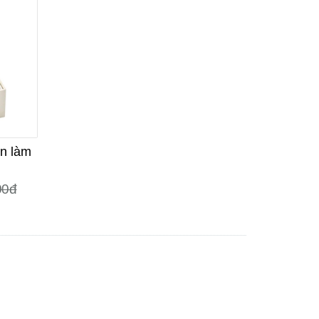
ện làm
00đ