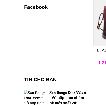
Facebook
Túi A
1.2
TIN CHO BẠN
𝐒𝐨𝐧 𝐑𝐨𝐮𝐠𝐞 𝐃𝐢𝐨𝐫 𝐕𝐞𝐥𝐯𝐞𝐭
- Vỏ nắp nam châm
hít mới nhất với