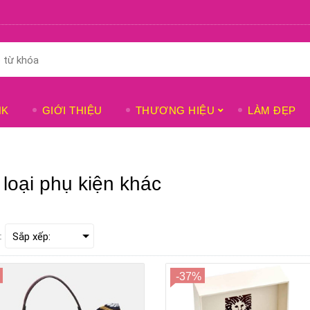
NK
GIỚI THIỆU
THƯƠNG HIỆU
LÀM ĐẸP
loại phụ kiện khác
:
-37%