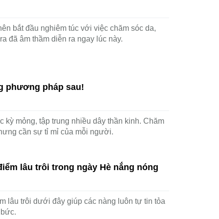
nên bắt đầu nghiêm túc với việc chăm sóc da,
 ra đã âm thầm diễn ra ngay lúc này.
ng phương pháp sau!
c kỳ mỏng, tập trung nhiều dây thần kinh. Chăm
hưng cần sự tỉ mỉ của mỗi người.
điểm lâu trôi trong ngày Hè nắng nóng
m lâu trôi dưới đây giúp các nàng luôn tự tin tỏa
 bức.