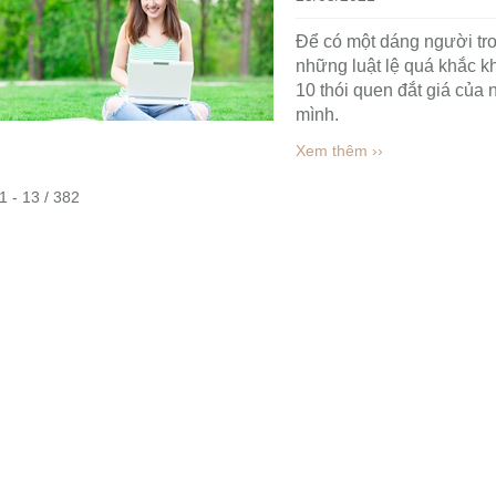
Học hỏi 10 thói que
25/05/2021
Để có một dáng người tr
những luật lệ quá khắc k
10 thói quen đắt giá của 
mình.
Xem thêm ››
 1 - 13 / 382