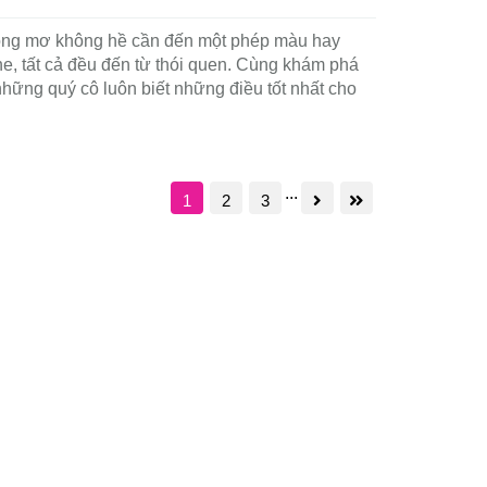
n của quý cô dáng chuẩn
ong mơ không hề cần đến một phép màu hay
he, tất cả đều đến từ thói quen. Cùng khám phá
những quý cô luôn biết những điều tốt nhất cho
...
1
2
3