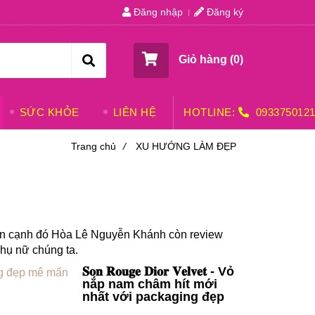
Đăng nhập
Đăng ký
Giỏ hàng (
0
)
SỨC KHỎE
LIÊN HỆ
HOTLINE:
093375012
Trang chủ
/
XU HƯỚNG LÀM ĐẸP
n cạnh đó Hòa Lê Nguyễn Khánh còn review
hụ nữ chúng ta.
𝐒𝐨𝐧 𝐑𝐨𝐮𝐠𝐞 𝐃𝐢𝐨𝐫 𝐕𝐞𝐥𝐯𝐞𝐭 - Vỏ
nắp nam châm hít mới
nhất với packaging đẹp