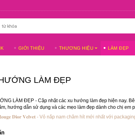
NK
GIỚI THIỆU
THƯƠNG HIỆU
LÀM ĐẸP
 HƯỚNG LÀM ĐẸP
NG LÀM ĐẸP - Cập nhật các xu hướng làm đẹp hiện nay. Bê
ẩm, hướng dẫn sử dụng và các mẹo làm đẹp dành cho chị em p
ẩn