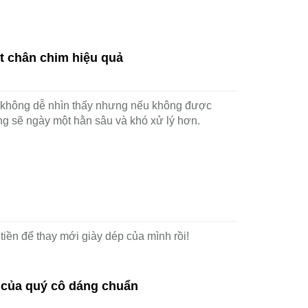
t chân chim hiệu quả
không dễ nhìn thấy nhưng nếu không được
úng sẽ ngày một hằn sâu và khó xử lý hơn.
g bao giờ lỗi mốt cho mùa Hè này
i giày khó lỗi mốt thì bạn sẽ đỡ hẳn 1 khoản
 của mình rồi!