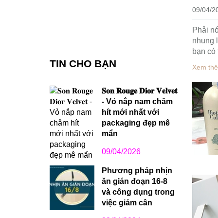
09/04/2
Phải nó
nhung l
bạn có 
TIN CHO BẠN
Xem thê
𝐒𝐨𝐧 𝐑𝐨𝐮𝐠𝐞 𝐃𝐢𝐨𝐫 𝐕𝐞𝐥𝐯𝐞𝐭
- Vỏ nắp nam châm
hít mới nhất với
packaging đẹp mê
mẩn
09/04/2026
Phương pháp nhịn
ăn gián đoạn 16-8
và công dụng trong
việc giảm cân