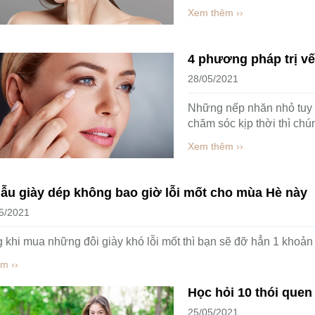
Xem thêm ››
4 phương pháp trị vế
28/05/2021
Những nếp nhăn nhỏ tuy 
chăm sóc kịp thời thì ch
Xem thêm ››
3 mẫu giày dép khôn
27/05/2021
Rõ ràng khi mua những đô
tiền để thay mới giày dép
Xem thêm ››