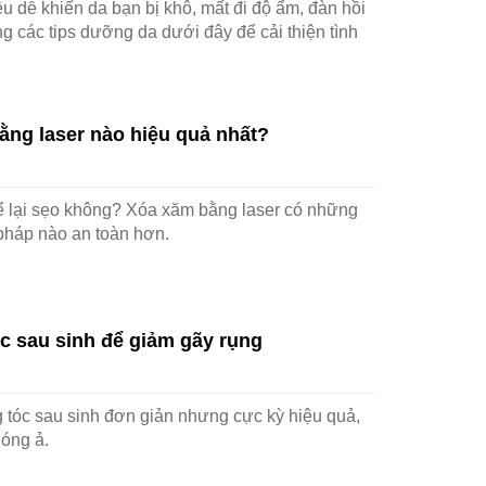
u dễ khiến da bạn bị khô, mất đi độ ẩm, đàn hồi
g các tips dưỡng da dưới đây để cải thiện tình
ằng laser nào hiệu quả nhất?
ể lại sẹo không? Xóa xăm bằng laser có những
pháp nào an toàn hơn.
c sau sinh để giảm gãy rụng
 tóc sau sinh đơn giản nhưng cực kỳ hiệu quả,
c óng ả.