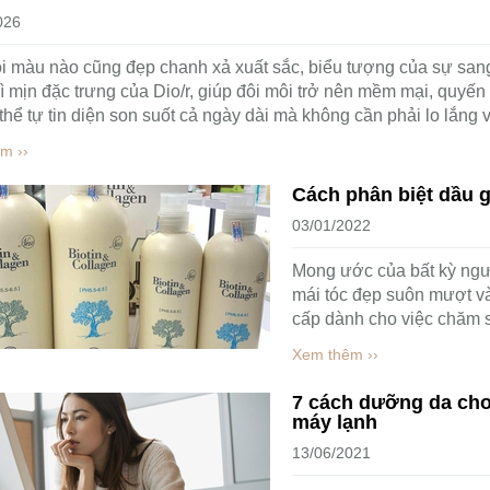
026
i màu nào cũng đẹp chanh xả xuất sắc, biểu tượng của sự sang
ì mịn đặc trưng của Dio/r, giúp đôi môi trở nên mềm mại, quyến r
thể tự tin diện son suốt cả ngày dài mà không cần phải lo lắng v
m ››
Cách phân biệt dầu 
03/01/2022
Mong ước của bất kỳ ng
mái tóc đẹp suôn mượt v
cấp dành cho việc chăm s
Xem thêm ››
7 cách dưỡng da cho
máy lạnh
13/06/2021