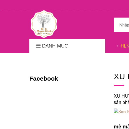
DANH MỤC
HL
XU
Facebook
XU HƯỚ
sản ph
mê m