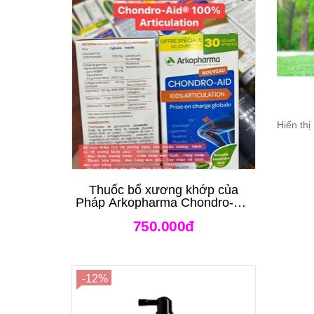
Hiển thị
Thuốc bổ xương khớp của
Pháp Arkopharma Chondro-Aid
Arkoflex Fort 120 viên
750.000đ
-12%