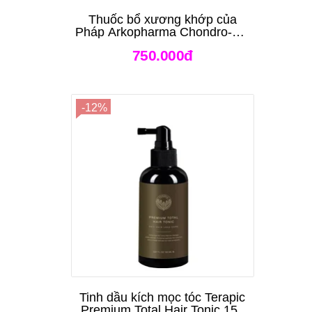
Thuốc bổ xương khớp của
Pháp Arkopharma Chondro-Aid
Arkoflex Fort 120 viên
750.000đ
-12%
Tinh dầu kích mọc tóc Terapic
Premium Total Hair Tonic 150