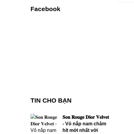
Facebook
TIN CHO BẠN
𝐒𝐨𝐧 𝐑𝐨𝐮𝐠𝐞 𝐃𝐢𝐨𝐫 𝐕𝐞𝐥𝐯𝐞𝐭
- Vỏ nắp nam châm
hít mới nhất với