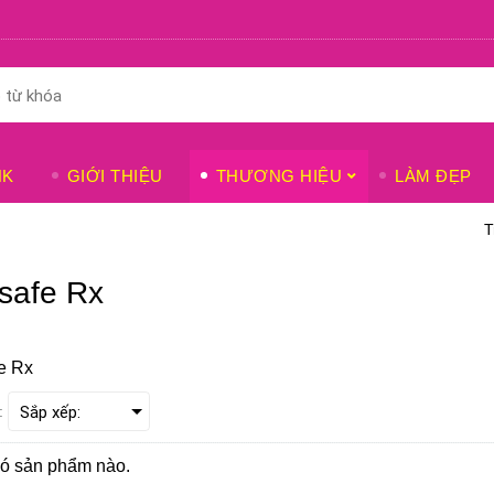
NK
GIỚI THIỆU
THƯƠNG HIỆU
LÀM ĐẸP
T
safe Rx
e Rx
:
ó sản phẩm nào.