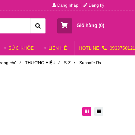
Đăng nhập
Đăng ký
Giỏ hàng (
0
)
SỨC KHỎE
LIÊN HỆ
HOTLINE:
093375012
rang chủ
/
THƯƠNG HIỆU
/
S-Z
/
Sunsafe Rx