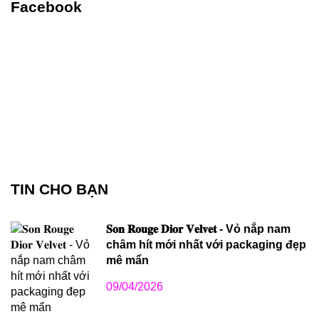
Facebook
TIN CHO BẠN
𝐒𝐨𝐧 𝐑𝐨𝐮𝐠𝐞 𝐃𝐢𝐨𝐫 𝐕𝐞𝐥𝐯𝐞𝐭 - Vỏ nắp nam
châm hít mới nhất với packaging đẹp
mê mẩn
09/04/2026