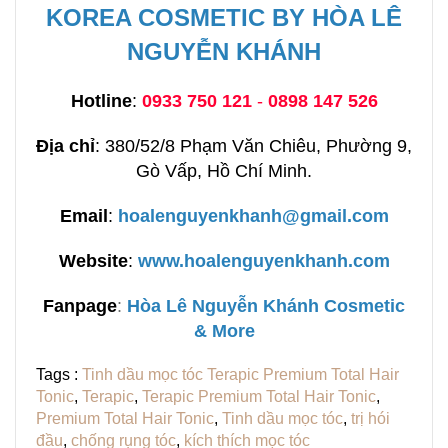
KOREA COSMETIC BY HÒA LÊ
NGUYỄN KHÁNH
Hotline
:
0933 750 121
-
0898 147 526
Địa chỉ
: 380/52/8 Phạm Văn Chiêu, Phường 9,
Gò Vấp, Hồ Chí Minh.
Email
:
hoalenguyenkhanh@gmail.com
Website
:
www.hoalenguyenkhanh.com
Fanpage
:
H
òa Lê Nguyễn Khánh Cosmetic
& More
Tags :
Tinh dầu mọc tóc Terapic Premium Total Hair
Tonic
,
Terapic
,
Terapic Premium Total Hair Tonic
,
Premium Total Hair Tonic
,
Tinh dầu mọc tóc
,
trị hói
đầu
,
chống rụng tóc
,
kích thích mọc tóc