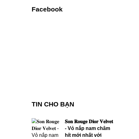
Facebook
TIN CHO BẠN
𝐒𝐨𝐧 𝐑𝐨𝐮𝐠𝐞 𝐃𝐢𝐨𝐫 𝐕𝐞𝐥𝐯𝐞𝐭
- Vỏ nắp nam châm
hít mới nhất với