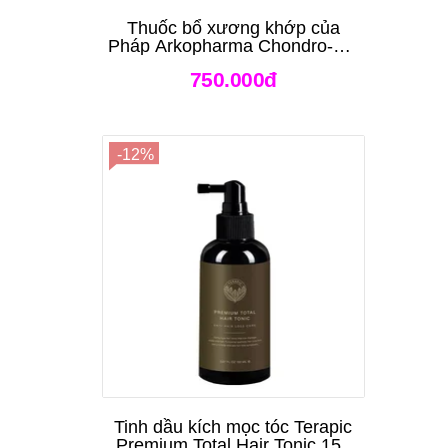
Thuốc bổ xương khớp của
Pháp Arkopharma Chondro-Aid
Arkoflex Fort 120 viên
750.000đ
-12%
Tinh dầu kích mọc tóc Terapic
Premium Total Hair Tonic 150