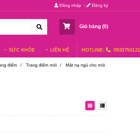
Đăng nhập
Đăng ký
Giỏ hàng (
0
)
SỨC KHỎE
LIÊN HỆ
HOTLINE:
093375012
ang điểm
/
Trang điểm môi
/
Mặt nạ ngủ cho môi