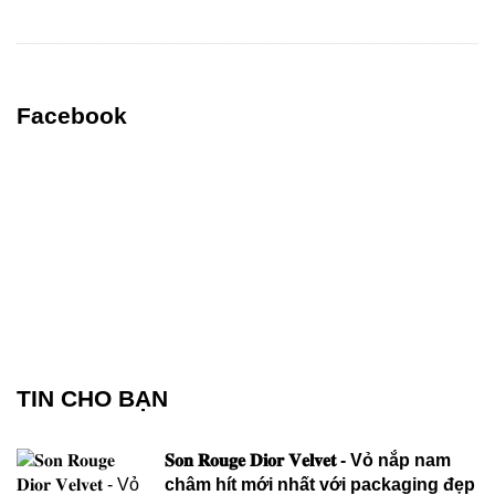
Facebook
TIN CHO BẠN
𝐒𝐨𝐧 𝐑𝐨𝐮𝐠𝐞 𝐃𝐢𝐨𝐫 𝐕𝐞𝐥𝐯𝐞𝐭 - Vỏ nắp nam
châm hít mới nhất với packaging đẹp