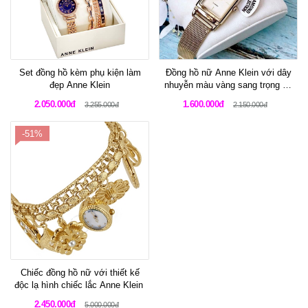
Set đồng hồ kèm phụ kiện làm
Đồng hồ nữ Anne Klein với dây
đẹp Anne Klein
nhuyễn màu vàng sang trọng và
mặt hình chủ nhật
2.050.000đ
1.600.000đ
3.255.000đ
2.150.000đ
-51%
Chiếc đồng hồ nữ với thiết kế
độc lạ hình chiếc lắc Anne Klein
2.450.000đ
5.000.000đ