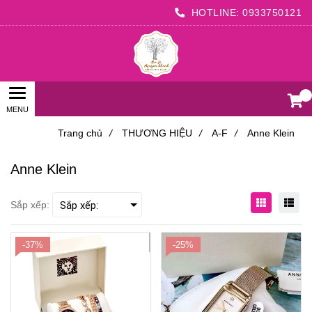
HOTLINE:
0933750121
0
Trang chủ
/
THƯƠNG HIỆU
/
A-F
/
Anne Klein
Anne Klein
Sắp xếp:
-37%
-25%