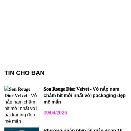
TIN CHO BẠN
𝐒𝐨𝐧 𝐑𝐨𝐮𝐠𝐞 𝐃𝐢𝐨𝐫 𝐕𝐞𝐥𝐯𝐞𝐭 - Vỏ nắp nam
châm hít mới nhất với packaging đẹp
mê mẩn
09/04/2026
Phương pháp nhịn ăn gián đoạn 16-