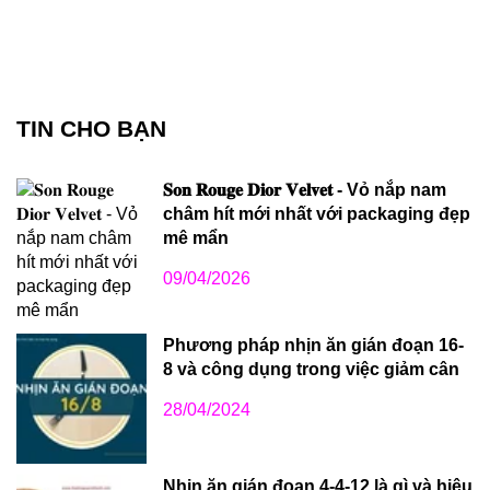
TIN CHO BẠN
𝐒𝐨𝐧 𝐑𝐨𝐮𝐠𝐞 𝐃𝐢𝐨𝐫 𝐕𝐞𝐥𝐯𝐞𝐭 - Vỏ nắp nam
châm hít mới nhất với packaging đẹp
mê mẩn
09/04/2026
Phương pháp nhịn ăn gián đoạn 16-
8 và công dụng trong việc giảm cân
28/04/2024
Nhịn ăn gián đoạn 4-4-12 là gì và hiệu