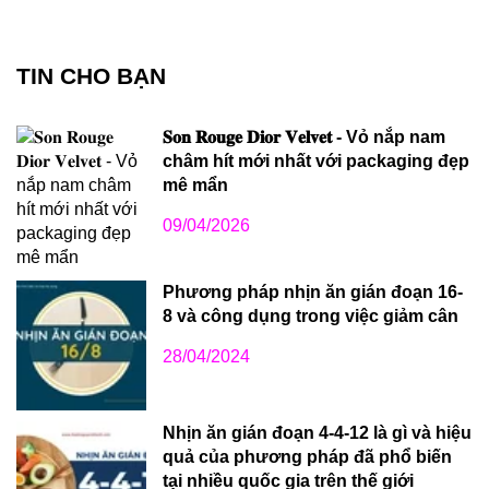
TIN CHO BẠN
𝐒𝐨𝐧 𝐑𝐨𝐮𝐠𝐞 𝐃𝐢𝐨𝐫 𝐕𝐞𝐥𝐯𝐞𝐭 - Vỏ nắp nam
châm hít mới nhất với packaging đẹp
mê mẩn
09/04/2026
Phương pháp nhịn ăn gián đoạn 16-
8 và công dụng trong việc giảm cân
28/04/2024
Nhịn ăn gián đoạn 4-4-12 là gì và hiệu
quả của phương pháp đã phổ biến
tại nhiều quốc gia trên thế giới