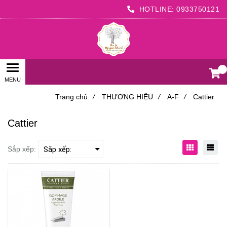
HOTLINE:
0933750121
0
Trang chủ
/
THƯƠNG HIỆU
/
A-F
/
Cattier
Cattier
Sắp xếp: