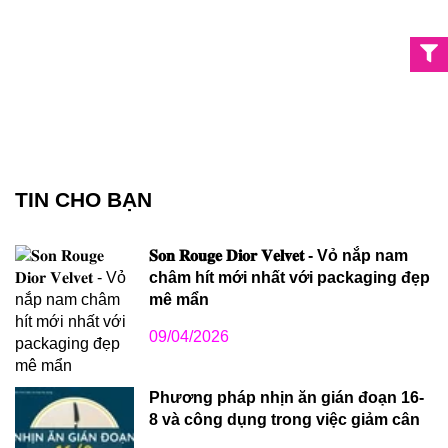
TIN CHO BẠN
𝐒𝐨𝐧 𝐑𝐨𝐮𝐠𝐞 𝐃𝐢𝐨𝐫 𝐕𝐞𝐥𝐯𝐞𝐭 - Vỏ nắp nam
châm hít mới nhất với packaging đẹp
mê mẩn
09/04/2026
Phương pháp nhịn ăn gián đoạn 16-
8 và công dụng trong việc giảm cân