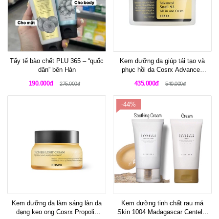
Tẩy tế bào chết PLU 365 – “quốc
Kem dưỡng da giúp tái tạo và
dân” bên Hàn
phục hồi da Cosrx Advanced
Snail 92 All in one cream
190.000đ
435.000đ
275.000đ
540.000đ
-44%
Kem dưỡng da làm sáng làn da
Kem dưỡng tinh chất rau má
dạng keo ong Cosrx Propolis
Skin 1004 Madagascar Centella