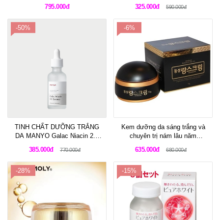
Light Cream 65ml
Cream
795.000đ
325.000đ
590.000đ
-50%
-6%
TINH CHẤT DƯỠNG TRẮNG
Kem dưỡng da sáng trắng và
DA MANYO Galac Niacin 2.0
chuyên trị nám lâu năm
Essence
DongSung Rannce Cream
385.000đ
635.000đ
770.000đ
680.000đ
-28%
-15%