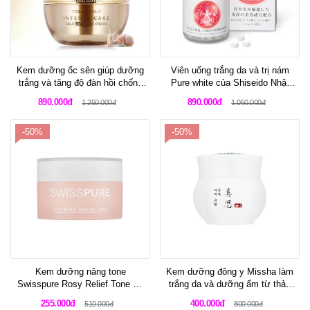
Kem dưỡng ốc sên giúp dưỡng
Viên uống trắng da và trị nám
trắng và tăng độ đàn hồi chống
Pure white của Shiseido Nhật
nhăn da Tonymoly Intense Care
Bản
890.000đ
890.000đ
1.250.000đ
1.050.000đ
Gold 24K Snail Cream 45ml
-50%
-50%
Kem dưỡng nâng tone
Kem dưỡng đông y Missha làm
Swisspure Rosy Relief Tone Up
trắng da và dưỡng ẩm từ thảo
Cream
mộc Misa Yu Ryeo Whitening
255.000đ
400.000đ
510.000đ
800.000đ
Cream