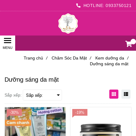
HOTLINE:
0933750121
0
Trang chủ
/
Chăm Sóc Da Mặt
/
Kem dưỡng da
/
Dưỡng sáng da mặt
Dưỡng sáng da mặt
Sắp xếp:
-30%
-19%