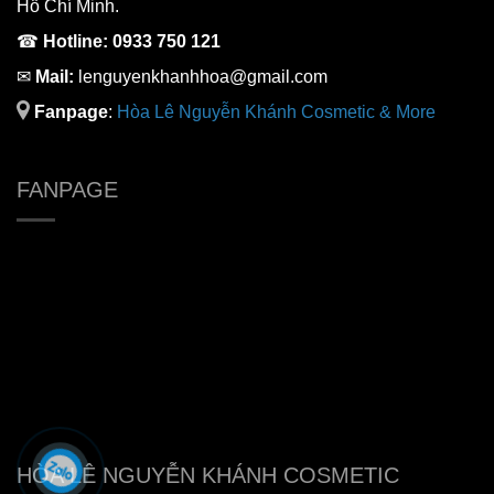
Hồ Chí Minh.
☎
Hotline:
0933 750 121
✉
Mail:
lenguyenkhanhhoa@gmail.com
Fanpage
:
H
òa Lê Nguyễn Khánh Cosmetic & More
FANPAGE
HÒA LÊ NGUYỄN KHÁNH COSMETIC