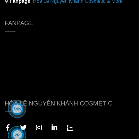
Fanpage
:
H
òa Lê Nguyễn Khánh Cosmetic & More
FANPAGE
HÒA LÊ NGUYỄN KHÁNH COSMETIC