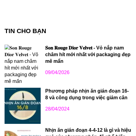
TIN CHO BẠN
𝐒𝐨𝐧 𝐑𝐨𝐮𝐠𝐞 𝐃𝐢𝐨𝐫 𝐕𝐞𝐥𝐯𝐞𝐭 - Vỏ nắp nam
châm hít mới nhất với packaging đẹp
mê mẩn
09/04/2026
Phương pháp nhịn ăn gián đoạn 16-
8 và công dụng trong việc giảm cân
28/04/2024
Nhịn ăn gián đoạn 4-4-12 là gì và hiệu