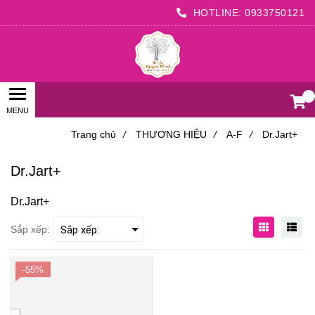
HOTLINE:
0933750121
0
Trang chủ
/
THƯƠNG HIỆU
/
A-F
/
Dr.Jart+
Dr.Jart+
Dr.Jart+
Sắp xếp:
-55%