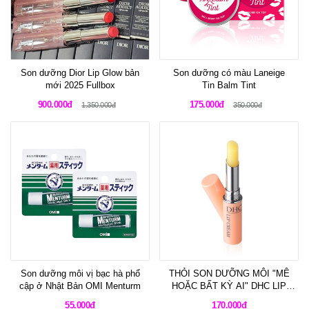
Son dưỡng Dior Lip Glow bản
Son dưỡng có màu Laneige
mới 2025 Fullbox
Tin Balm Tint
900.000đ
175.000đ
1.350.000đ
350.000đ
Son dưỡng môi vị bạc hà phổ
THỎI SON DƯỠNG MÔI "MÊ
cập ở Nhật Bản OMI Menturm
HOẶC BẤT KỲ AI" DHC LIP
CREAM
55.000đ
170.000đ