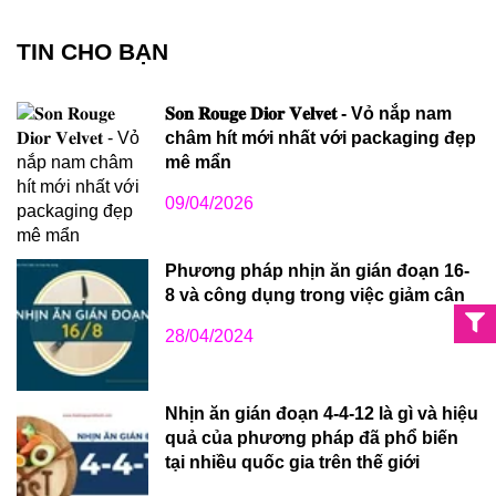
TIN CHO BẠN
𝐒𝐨𝐧 𝐑𝐨𝐮𝐠𝐞 𝐃𝐢𝐨𝐫 𝐕𝐞𝐥𝐯𝐞𝐭 - Vỏ nắp nam
châm hít mới nhất với packaging đẹp
mê mẩn
09/04/2026
Phương pháp nhịn ăn gián đoạn 16-
8 và công dụng trong việc giảm cân
28/04/2024
Nhịn ăn gián đoạn 4-4-12 là gì và hiệu
quả của phương pháp đã phổ biến
tại nhiều quốc gia trên thế giới