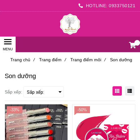
HOTLINE:
0933750121
0
Trang chủ
/
Trang điểm
/
Trang điểm môi
/
Son dưỡng
Son dưỡng
Sắp xếp:
-33%
-50%