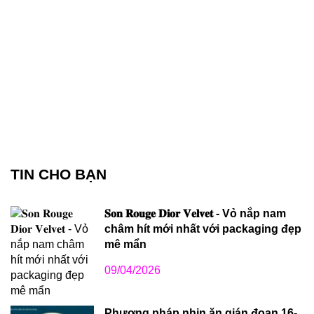
TIN CHO BẠN
𝐒𝐨𝐧 𝐑𝐨𝐮𝐠𝐞 𝐃𝐢𝐨𝐫 𝐕𝐞𝐥𝐯𝐞𝐭 - Vỏ nắp nam
châm hít mới nhất với packaging đẹp
mê mẩn
09/04/2026
Phương pháp nhịn ăn gián đoạn 16-