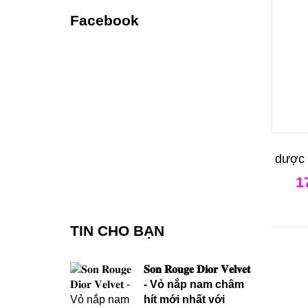
Facebook
dược 
1
TIN CHO BẠN
𝐒𝐨𝐧 𝐑𝐨𝐮𝐠𝐞 𝐃𝐢𝐨𝐫 𝐕𝐞𝐥𝐯𝐞𝐭
- Vỏ nắp nam châm
hít mới nhất với