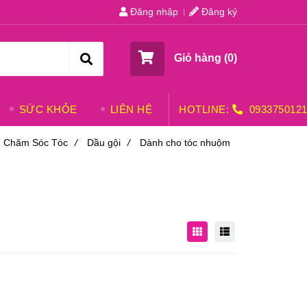
Đăng nhập
Đăng ký
Giỏ hàng (
0
)
SỨC KHỎE
LIÊN HỆ
HOTLINE:
093375012
Chăm Sóc Tóc
/
Dầu gội
/
Dành cho tóc nhuộm