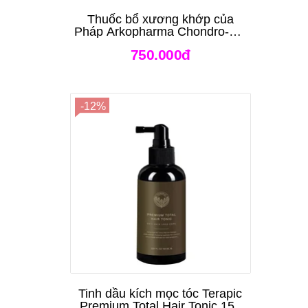
Thuốc bổ xương khớp của
Pháp Arkopharma Chondro-Aid
Arkoflex Fort 120 viên
750.000đ
-12%
Tinh dầu kích mọc tóc Terapic
Premium Total Hair Tonic 150