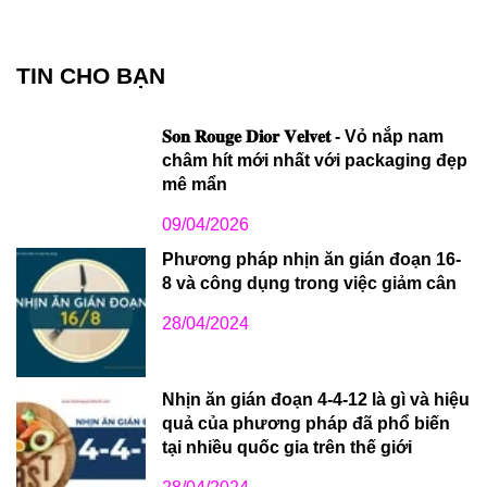
TIN CHO BẠN
𝐒𝐨𝐧 𝐑𝐨𝐮𝐠𝐞 𝐃𝐢𝐨𝐫 𝐕𝐞𝐥𝐯𝐞𝐭 - Vỏ nắp nam
châm hít mới nhất với packaging đẹp
mê mẩn
09/04/2026
Phương pháp nhịn ăn gián đoạn 16-
8 và công dụng trong việc giảm cân
28/04/2024
Nhịn ăn gián đoạn 4-4-12 là gì và hiệu
quả của phương pháp đã phổ biến
tại nhiều quốc gia trên thế giới