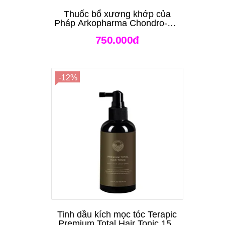
Thuốc bổ xương khớp của
Pháp Arkopharma Chondro-Aid
Arkoflex Fort 120 viên
750.000đ
-12%
Tinh dầu kích mọc tóc Terapic
Premium Total Hair Tonic 150