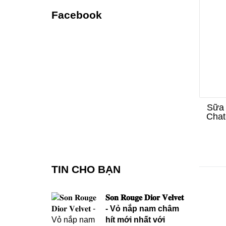
Facebook
Sữa 
Chat
TIN CHO BẠN
𝐒𝐨𝐧 𝐑𝐨𝐮𝐠𝐞 𝐃𝐢𝐨𝐫 𝐕𝐞𝐥𝐯𝐞𝐭
- Vỏ nắp nam châm
hít mới nhất với