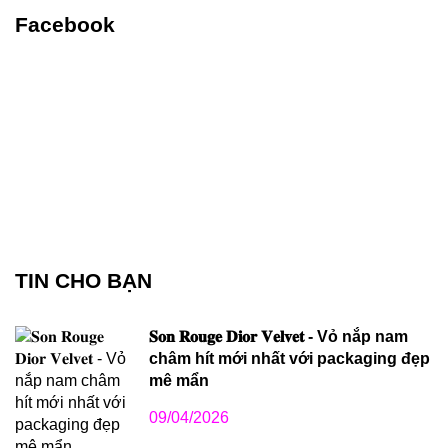
Facebook
TIN CHO BẠN
𝐒𝐨𝐧 𝐑𝐨𝐮𝐠𝐞 𝐃𝐢𝐨𝐫 𝐕𝐞𝐥𝐯𝐞𝐭 - Vỏ nắp nam
châm hít mới nhất với packaging đẹp
mê mẩn
09/04/2026