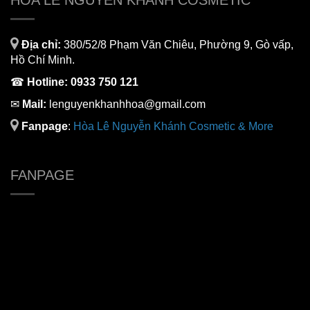
HÒA LÊ NGUYỄN KHÁNH COSMETIC
Địa chỉ:
380/52/8 Phạm Văn Chiêu, Phường 9, Gò vấp,
Hồ Chí Minh.
☎
Hotline:
0933 750 121
✉
Mail:
lenguyenkhanhhoa@gmail.com
Fanpage
:
H
òa Lê Nguyễn Khánh Cosmetic & More
FANPAGE