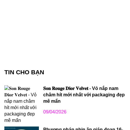
TIN CHO BẠN
𝐒𝐨𝐧 𝐑𝐨𝐮𝐠𝐞 𝐃𝐢𝐨𝐫 𝐕𝐞𝐥𝐯𝐞𝐭 - Vỏ nắp nam
châm hít mới nhất với packaging đẹp
mê mẩn
09/04/2026
Phương pháp nhịn ăn gián đoạn 16-