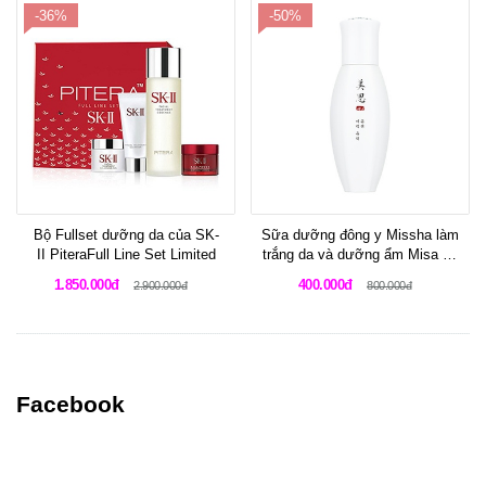
-36%
-50%
Bộ Fullset dưỡng da của SK-
Sữa dưỡng đông y Missha làm
II PiteraFull Line Set Limited
trắng da và dưỡng ẩm Misa Yu
Ryeo Whitening Emulsion
1.850.000đ
400.000đ
2.900.000đ
800.000đ
Facebook