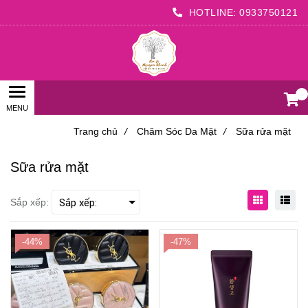
HOTLINE:
0933750121
0
Trang chủ
/
Chăm Sóc Da Mặt
/
Sữa rửa mặt
Sữa rửa mặt
Sắp xếp:
-44%
-47%