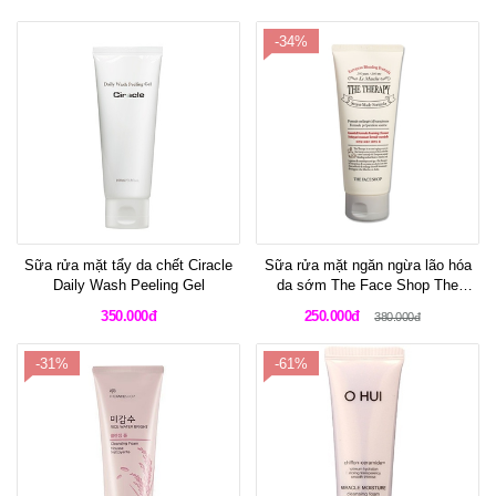
-34%
Sữa rửa mặt tẩy da chết Ciracle
Sữa rửa mặt ngăn ngừa lão hóa
Daily Wash Peeling Gel
da sớm The Face Shop The
Therapy Essential Formula
350.000đ
250.000đ
380.000đ
Foaming Cleanser 150ml
-31%
-61%