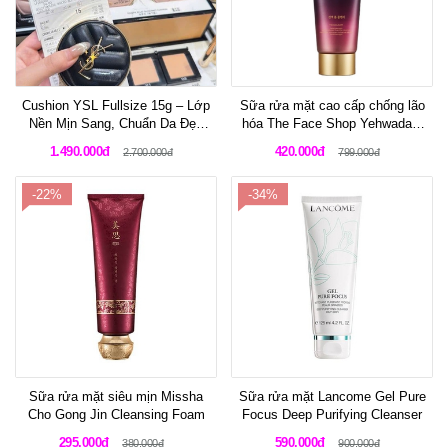
Cushion YSL Fullsize 15g – Lớp
Sữa rửa mặt cao cấp chống lão
Nền Mịn Sang, Chuẩn Da Đẹp
hóa The Face Shop Yehwadam
High-End
Hwansaenggo Serum Infused
1.490.000đ
420.000đ
2.700.000đ
799.000đ
Foaming Cleanser 150ml
-22%
-34%
Sữa rửa mặt siêu mịn Missha
Sữa rửa mặt Lancome Gel Pure
Cho Gong Jin Cleansing Foam
Focus Deep Purifying Cleanser
295.000đ
590.000đ
380.000đ
900.000đ