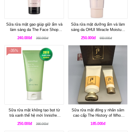
Sữa rửa mặt gạo giúp giữ ẩm và
Sữa rửa mặt dưỡng ẩm và làm
làm sáng da The Face Shop
sáng da OHUI Miracle Moisture
Rice Water Bright Cleansing
Cleansing Foam 80ml
240.000đ
250.000đ
350.000đ
650.000đ
Foam Mousse Nettoyante
-35%
Sữa rửa mặt không tạo bọt từ
Sữa rửa mặt đông y nhân sâm
trà xanh thế hệ mới Innisfree
cao cấp The History of Whoo
Green Tea Morning Cleanser
Facial Foam Cleanser
250.000đ
185.000đ
390.000đ