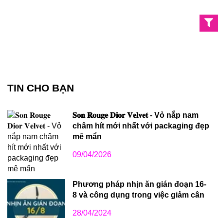
TIN CHO BẠN
𝐒𝐨𝐧 𝐑𝐨𝐮𝐠𝐞 𝐃𝐢𝐨𝐫 𝐕𝐞𝐥𝐯𝐞𝐭 - Vỏ nắp nam
châm hít mới nhất với packaging đẹp
mê mẩn
09/04/2026
Phương pháp nhịn ăn gián đoạn 16-
8 và công dụng trong việc giảm cân
28/04/2024