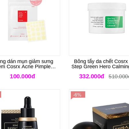
ng dán mụn giảm sưng
Bông tẩy da chết Cosr
êm Cosrx Acne Pimple
Step Green Hero Calmin
Master Patch
70 miếng
100.000đ
332.000đ
510.000
-6%