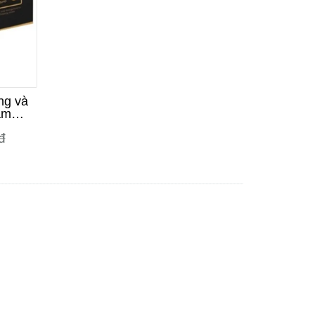
ng và
ăm
eam
đ