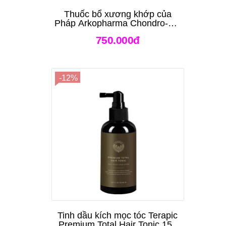
Thuốc bổ xương khớp của
Pháp Arkopharma Chondro-Aid
Arkoflex Fort 120 viên
750.000đ
-12%
Tinh dầu kích mọc tóc Terapic
Premium Total Hair Tonic 150