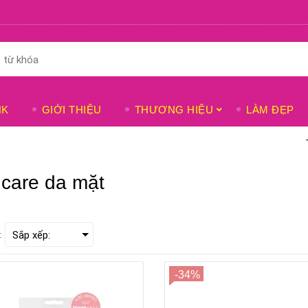
NK
GIỚI THIỆU
THƯƠNG HIỆU
LÀM ĐẸP
ncare da mặt
:
-34%