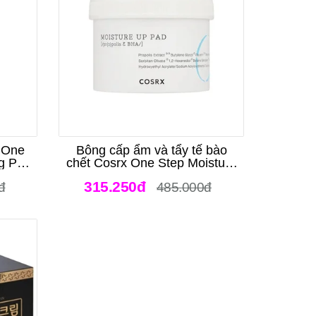
x One
Bông cấp ẩm và tẩy tế bào
g Pad
chết Cosrx One Step Moisture
Up Pad
315.250đ
đ
485.000đ