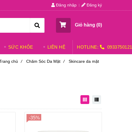
Đăng nhập
Đăng ký
Giỏ hàng (
0
)
SỨC KHỎE
LIÊN HỆ
HOTLINE:
093375012
Trang chủ
/
Chăm Sóc Da Mặt
/
Skincare da mặt
-35%