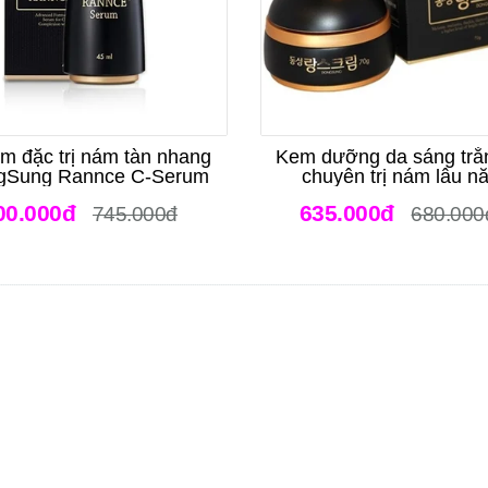
m đặc trị nám tàn nhang
Kem dưỡng da sáng trắ
gSung Rannce C-Serum
chuyên trị nám lâu n
DongSung Rannce Cr
00.000đ
635.000đ
745.000đ
680.000