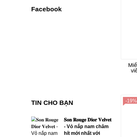
Facebook
Miế
vi
-19%
TIN CHO BẠN
𝐒𝐨𝐧 𝐑𝐨𝐮𝐠𝐞 𝐃𝐢𝐨𝐫 𝐕𝐞𝐥𝐯𝐞𝐭
- Vỏ nắp nam châm
hít mới nhất với