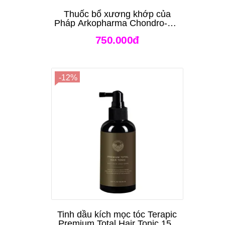
Thuốc bổ xương khớp của
Pháp Arkopharma Chondro-Aid
Arkoflex Fort 120 viên
750.000đ
-12%
Tinh dầu kích mọc tóc Terapic
Premium Total Hair Tonic 150