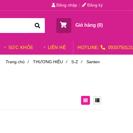
Đăng nhập
Đăng ký
Giỏ hàng (
0
)
SỨC KHỎE
LIÊN HỆ
HOTLINE:
093375012
Trang chủ
/
THƯƠNG HIỆU
/
S-Z
/
Santen