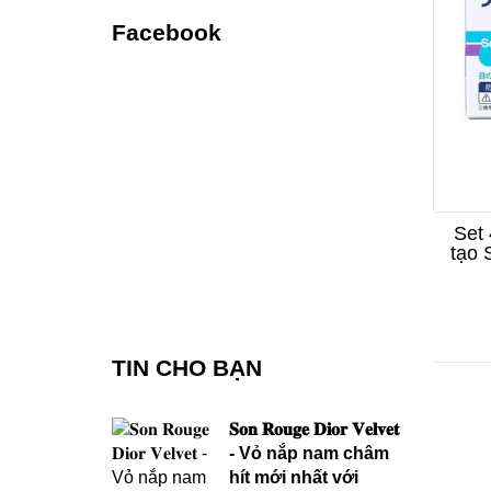
Facebook
Set
tạo 
TIN CHO BẠN
𝐒𝐨𝐧 𝐑𝐨𝐮𝐠𝐞 𝐃𝐢𝐨𝐫 𝐕𝐞𝐥𝐯𝐞𝐭
- Vỏ nắp nam châm
hít mới nhất với