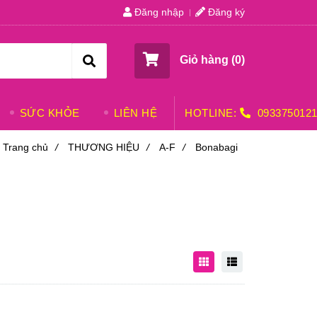
Đăng nhập
Đăng ký
Giỏ hàng (
0
)
SỨC KHỎE
LIÊN HỆ
HOTLINE:
093375012
Trang chủ
/
THƯƠNG HIỆU
/
A-F
/
Bonabagi