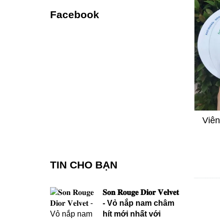
Facebook
Viên
TIN CHO BẠN
𝐒𝐨𝐧 𝐑𝐨𝐮𝐠𝐞 𝐃𝐢𝐨𝐫 𝐕𝐞𝐥𝐯𝐞𝐭
- Vỏ nắp nam châm
hít mới nhất với