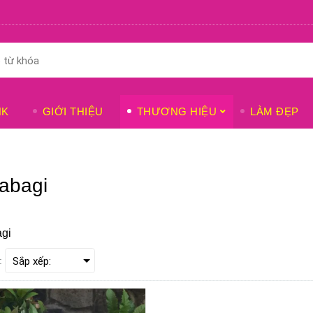
NK
GIỚI THIỆU
THƯƠNG HIỆU
LÀM ĐẸP
abagi
gi
: