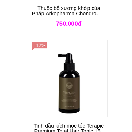
Thuốc bổ xương khớp của
Pháp Arkopharma Chondro-Aid
Arkoflex Fort 120 viên
750.000đ
-12%
Tinh dầu kích mọc tóc Terapic
Premium Total Hair Tonic 150