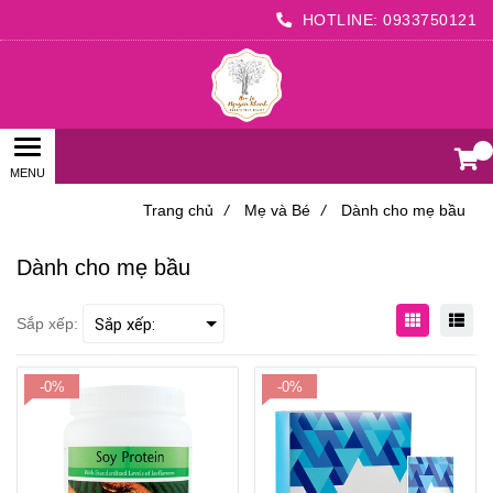
HOTLINE:
0933750121
0
Trang chủ
/
Mẹ và Bé
/
Dành cho mẹ bầu
Dành cho mẹ bầu
Sắp xếp:
-0%
-0%