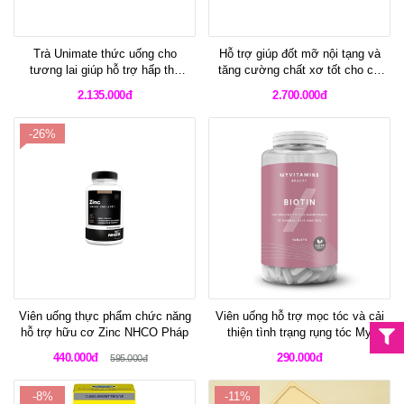
Trà Unimate thức uống cho
Hỗ trợ giúp đốt mỡ nội tạng và
tương lai giúp hỗ trợ hấp thu
tăng cường chất xơ tốt cho cơ
chất béo để giảm cân và tăng
thể Unicity Bios Life Slim
2.135.000đ
2.700.000đ
khả năng tập trung
-26%
Viên uống thực phẩm chức năng
Viên uống hỗ trợ mọc tóc và cải
hỗ trợ hữu cơ Zinc NHCO Pháp
thiện tình trạng rụng tóc My
Vitamins Beauty Biotin
440.000đ
290.000đ
595.000đ
-8%
-11%