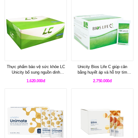
Thực phẩm bảo vệ sức khỏe LC
Unicity Bios Life C giúp cân
Unicity bổ sung nguồn dinh
bằng huyết áp và hỗ trợ tim
dưỡng đầy đủ các vitamin và
mạch
1.620.000đ
2.750.000đ
khoáng chất cần thiết cho một
bữa ăn lành mạnh