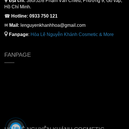
Địa chỉ:
380/52/8 Phạm Văn Chiêu, Phường 9, Gò vấp,
Hồ Chí Minh.
☎
Hotline:
0933 750 121
✉
Mail:
lenguyenkhanhhoa@gmail.com
Fanpage
:
H
òa Lê Nguyễn Khánh Cosmetic & More
FANPAGE