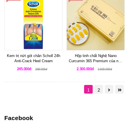
Kem trị nứt gót chân Scholl 24h
Hộp tinh chất Nghệ Nano
Anti-Crack Heel Cream
Curcumin 365 Premium của nhà
Shin Jun Hyun
245.000đ
2.300.000đ
268.000đ
2.600.000đ
1
2
Facebook