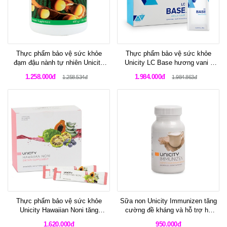
Thực phẩm bảo vệ sức khỏe
Thực phẩm bảo vệ sức khỏe
đạm đậu nành tự nhiên Unicity
Unicity LC Base hương vani -
Soy Protein đáp ứng nhu cầu
Bữa ăn hoàn hảo dành cho
1.258.000đ
1.984.000đ
1.258.534đ
1.984.863đ
protein cho cơ thể
những người muốn kiểm soát
cân nặng.
Thực phẩm bảo vệ sức khỏe
Sữa non Unicity Immunizen tăng
Unicity Hawaiian Noni tăng
cường đề kháng và hỗ trợ hệ
cường hệ miễn dịch và sức đề
miễn dịch khỏe mạnh
1.620.000đ
950.000đ