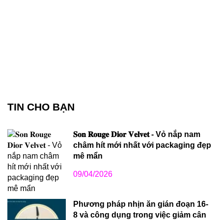
TIN CHO BẠN
𝐒𝐨𝐧 𝐑𝐨𝐮𝐠𝐞 𝐃𝐢𝐨𝐫 𝐕𝐞𝐥𝐯𝐞𝐭 - Vỏ nắp nam
châm hít mới nhất với packaging đẹp
mê mẩn
09/04/2026
Phương pháp nhịn ăn gián đoạn 16-
8 và công dụng trong việc giảm cân