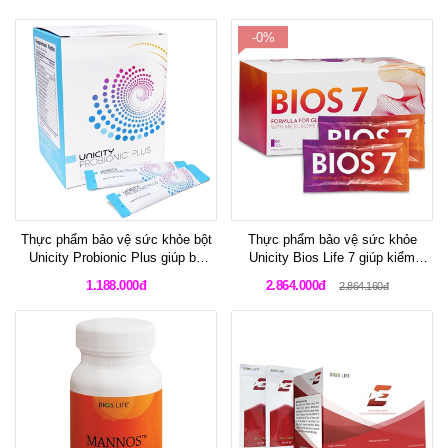
kháng
-0%
Thực phẩm bảo vệ sức khỏe bột
Thực phẩm bảo vệ sức khỏe
Unicity Probionic Plus giúp bổ
Unicity Bios Life 7 giúp kiểm
sung lợi khuẩn ổn định hệ tiêu
soát đường huyết và cân bằng
1.188.000đ
2.864.000đ
2.864.160đ
hóa
hệ vi sinh đường ruột