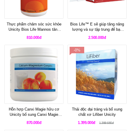
Thực phẩm chăm sóc sức khỏe
Bios Life™ E sẽ giúp tăng năng
Unicity Bios Life Mannos tăng
lượng và sự tập trung để bạn
cường hệ miễn dịch và sức đề
khỏe mạnh suốt một ngày dài
810.000đ
2.500.000đ
kháng của cơ thế
-0%
Hỗn hợp Canxi Magie hữu cơ
Thải độc đại tràng và bổ xung
Unicity bổ sung Canxi Magie
chất xơ Lifiber Unicity
giúp xương chắc khỏe
870.000đ
1.399.000đ
1.399.680đ