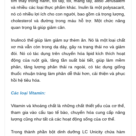
tìm thấy trong hành, tỏi tây, tỏi, măng tây, atisô Jerusalem
và nhiều các loại thực phẩm khác. Inulin là một polysacarit,
nó có nhiều lợi ích cho con người, bao gồm cả trọng lượng,
cholesterol và đường trong máu hỗ trợ. Một chức năng
quan trọng là giúp giảm cân.
Inulincó thể giúp làm giảm sự thèm ăn. Nó là một loại chất
xơ mà vẫn còn trong dạ dày, gây ra trạng thái no và giảm
đói. Nó có tác dụng trên chuyển hóa lipid kích thích hoạt
động của ruột già, tăng tần suất bài tiết, giúp làm mềm
phân, tăng lượng phân thải ra ngoài, có tác dụng giống
thuốc nhuận tràng làm phân dễ thải hơn, cải thiện và phục
hồi hệ tiêu hóa.
Các loại Vitamin:
Vitamin và khoáng chất là những chất thiết yếu của cơ thể,
tham gia vào cấu tạo tế bào, chuyển hóa cung cấp năng
lượng cũng như tất cả các hoạt động sống của cơ thể.
Trong thành phần bột dinh dưỡng LC Unicity chứa hàm