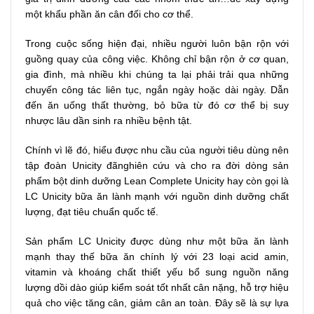
một khẩu phần ăn cân đối cho cơ thể.
Trong cuộc sống hiện đại, nhiều người luôn bận rộn với
guồng quay của công việc. Không chỉ bận rộn ở cơ quan,
gia đình, mà nhiều khi chúng ta lại phải trải qua những
chuyến công tác liên tục, ngắn ngày hoặc dài ngày. Dẫn
đến ăn uống thất thường, bỏ bữa từ đó cơ thể bị suy
nhược lâu dần sinh ra nhiều bệnh tật.
Chính vì lẽ đó, hiểu được nhu cầu của người tiêu dùng nên
tập đoàn Unicity đãnghiên cứu và cho ra đời dòng sản
phẩm bột dinh dưỡng Lean Complete Unicity hay còn gọi là
LC Unicity bữa ăn lành mạnh với nguồn dinh dưỡng chất
lượng, đạt tiêu chuẩn quốc tế.
Sản phẩm LC Unicity được dùng như một bữa ăn lành
mạnh thay thế bữa ăn chính lý với 23 loại acid amin,
vitamin và khoáng chất thiết yếu bổ sung nguồn năng
lượng dồi dào giúp kiểm soát tốt nhất cân nặng, hỗ trợ hiệu
quả cho việc tăng cân, giảm cân an toàn. Đây sẽ là sự lựa