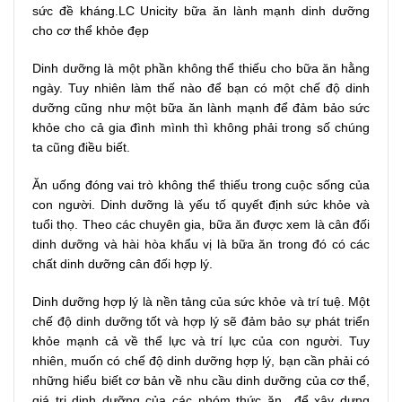
sức đề kháng.LC Unicity bữa ăn lành mạnh dinh dưỡng
cho cơ thể khỏe đẹp
Dinh dưỡng là một phần không thể thiếu cho bữa ăn hằng
ngày. Tuy nhiên làm thế nào để bạn có một chế độ dinh
dưỡng cũng như một bữa ăn lành mạnh để đảm bảo sức
khỏe cho cả gia đình mình thì không phải trong số chúng
ta cũng điều biết.
Ăn uống đóng vai trò không thể thiếu trong cuộc sống của
con người. Dinh dưỡng là yếu tố quyết định sức khỏe và
tuổi thọ. Theo các chuyên gia, bữa ăn được xem là cân đối
dinh dưỡng và hài hòa khẩu vị là bữa ăn trong đó có các
chất dinh dưỡng cân đối hợp lý.
Dinh dưỡng hợp lý là nền tảng của sức khỏe và trí tuệ. Một
chế độ dinh dưỡng tốt và hợp lý sẽ đảm bảo sự phát triển
khỏe mạnh cả về thể lực và trí lực của con người. Tuy
nhiên, muốn có chế độ dinh dưỡng hợp lý, bạn cần phải có
những hiểu biết cơ bản về nhu cầu dinh dưỡng của cơ thể,
giá trị dinh dưỡng của các nhóm thức ăn…để xây dựng