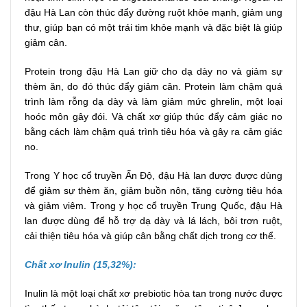
đậu Hà Lan còn thúc đẩy đường ruột khỏe mạnh, giảm ung
thư, giúp bạn có một trái tim khỏe mạnh và đặc biệt là giúp
giảm cân.
Protein trong đậu Hà Lan giữ cho dạ dày no và giảm sự
thèm ăn, do đó thúc đẩy giảm cân. Protein làm chậm quá
trình làm rỗng dạ dày và làm giảm mức ghrelin, một loại
hoóc môn gây đói. Và chất xơ giúp thúc đẩy cảm giác no
bằng cách làm chậm quá trình tiêu hóa và gây ra cảm giác
no.
Trong Y học cổ truyền Ấn Độ, đậu Hà lan được được dùng
để giảm sự thèm ăn, giảm buồn nôn, tăng cường tiêu hóa
và giảm viêm. Trong y học cổ truyền Trung Quốc, đậu Hà
lan được dùng để hỗ trợ dạ dày và lá lách, bôi trơn ruột,
cải thiện tiêu hóa và giúp cân bằng chất dịch trong cơ thể.
Chất xơ Inulin (15,32%):
Inulin là một loại chất xơ prebiotic hòa tan trong nước được