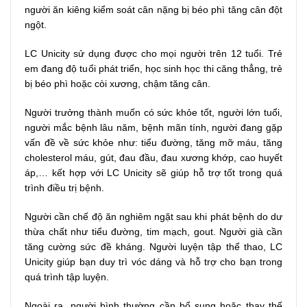
người ăn kiêng kiểm soát cân nặng bị béo phì tăng cân đột
ngột.
LC Unicity sử dụng được cho mọi người trên 12 tuổi. Trẻ
em đang độ tuổi phát triển, học sinh học thi căng thẳng, trẻ
bị béo phì hoặc còi xương, chậm tăng cân.
Người trưởng thành muốn có sức khỏe tốt, người lớn tuổi,
người mắc bệnh lâu năm, bệnh mãn tính, người đang gặp
vấn đề về sức khỏe như: tiểu đường, tăng mỡ máu, tăng
cholesterol máu, gút, đau đầu, đau xương khớp, cao huyết
áp,… kết hợp với LC Unicity sẽ giúp hỗ trợ tốt trong quá
trình điều trị bệnh.
Người cần chế độ ăn nghiêm ngặt sau khi phát bệnh do dư
thừa chất như tiểu đường, tim mạch, gout. Người già cần
tăng cường sức đề kháng. Người luyện tập thể thao, LC
Unicity giúp bạn duy trì vóc dáng và hỗ trợ cho bạn trong
quá trình tập luyện.
Ngoài ra, người bình thường cần bổ sung hoặc thay thế