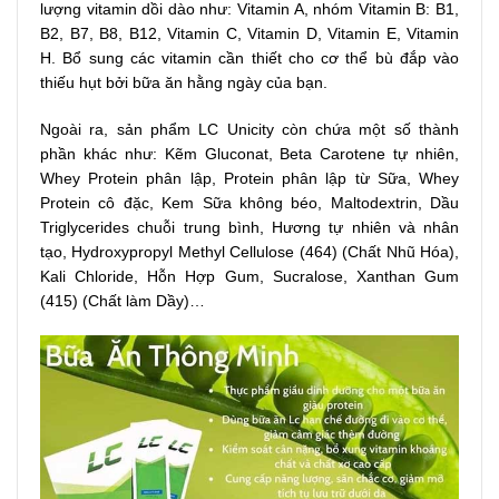
lượng vitamin dồi dào như: Vitamin A, nhóm Vitamin B: B1,
B2, B7, B8, B12, Vitamin C, Vitamin D, Vitamin E, Vitamin
H. Bổ sung các vitamin cần thiết cho cơ thể bù đắp vào
thiếu hụt bởi bữa ăn hằng ngày của bạn.
Ngoài ra, sản phẩm LC Unicity còn chứa một số thành
phần khác như: Kẽm Gluconat, Beta Carotene tự nhiên,
Whey Protein phân lập, Protein phân lập từ Sữa, Whey
Protein cô đặc, Kem Sữa không béo, Maltodextrin, Dầu
Triglycerides chuỗi trung bình, Hương tự nhiên và nhân
tạo, Hydroxypropyl Methyl Cellulose (464) (Chất Nhũ Hóa),
Kali Chloride, Hỗn Hợp Gum, Sucralose, Xanthan Gum
(415) (Chất làm Dầy)…