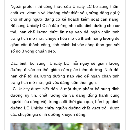
Ngoài protein thì công thức của Unicity LC bổ sung thêm
chất xơ, vitamin và khoáng chất thiết yếu, xứng đắng gợi ý
cho những người đang có kế hoạch kiểm soát cân nặng.
Bổ sung Unicity LC sẽ đáp ứng nhu cầu dinh dưỡng cho cơ
thể, hạn chế lượng thức ăn nạp vào để ngăn chặn tình
trạng tích mỡ mới, chuyển hóa mỡ cũ thành năng lượng để
giảm cân thành công, tinh chỉnh lại vóc dáng thon gọn với
số đo 3 vòng chuẩn đẹp.
Đặc biệt, bổ sung Unicity LC mỗi ngày sẽ giảm lượng
đường đi vào cơ thể, giảm cảm giác thèm đường. Nhờ đó,
hạn chế tối đa lượng đường nạp vào để ngăn chặn tình
trạng tích mỡ mới, giữ vóc dáng luôn thon gọn.
LC Unicity được biết đến là một thực phẩm bổ sung dinh
dưỡng uy tín, chất lượng đã và đang đồng hành cùng
người tiêu dùng Việt trong suốt thời gian qua, hỗn hợp dinh
dưỡng LC Unicity chứa nguồn dưỡng chất vượt trội, được
các chuyên gia dinh dưỡng khuyên dùng.