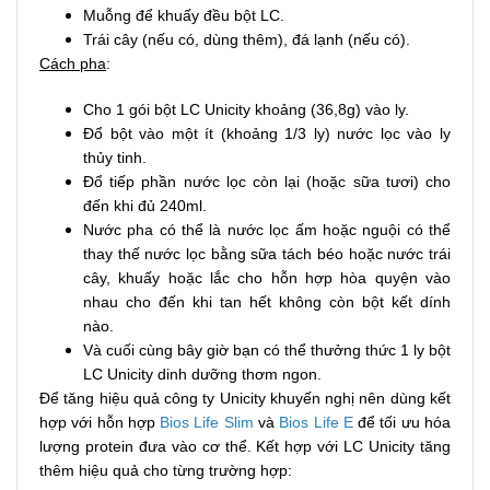
Muỗng để khuấy đều bột LC.
Trái cây (nếu có, dùng thêm), đá lạnh (nếu có).
Cách pha
:
Cho 1 gói bột LC Unicity khoảng (36,8g) vào ly.
Đổ bột vào một ít (khoảng 1/3 ly) nước lọc vào ly
thủy tinh.
Đổ tiếp phần nước lọc còn lại (hoặc sữa tươi) cho
đến khi đủ 240ml.
Nước pha có thể là nước lọc ấm hoặc nguội có thể
thay thế nước lọc bằng sữa tách béo hoặc nước trái
cây, khuấy hoặc lắc cho hỗn hợp hòa quyện vào
nhau cho đến khi tan hết không còn bột kết dính
nào.
Và cuối cùng bây giờ bạn có thể thưởng thức 1 ly bột
LC Unicity dinh dưỡng thơm ngon.
Để tăng hiệu quả công ty Unicity khuyến nghị nên dùng kết
hợp với hỗn hợp
Bios Life Slim
và
Bios Life E
để tối ưu hóa
lượng protein đưa vào cơ thể. Kết hợp với LC Unicity tăng
thêm hiệu quả cho từng trường hợp: