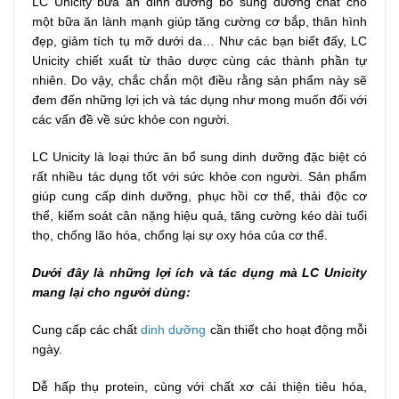
LC Unicity bữa ăn dinh dưỡng bổ sung dưỡng chất cho
một bữa ăn lành mạnh giúp tăng cường cơ bắp, thân hình
đẹp, giảm tích tụ mỡ dưới da… Như các bạn biết đấy, LC
Unicity chiết xuất từ thảo dược cùng các thành phần tự
nhiên. Do vậy, chắc chắn một điều rằng sản phẩm này sẽ
đem đến những lợi ịch và tác dụng như mong muốn đối với
các vấn đề về sức khỏe con người.
LC Unicity là loại thức ăn bổ sung dinh dưỡng đặc biệt có
rất nhiều tác dụng tốt với sức khỏe con người. Sản phẩm
giúp cung cấp dinh dưỡng, phục hồi cơ thể, thải độc cơ
thể, kiểm soát cân nặng hiệu quả, tăng cường kéo dài tuổi
thọ, chống lão hóa, chống lại sự oxy hóa của cơ thể.
Dưới đây là những lợi ích và tác dụng mà LC Unicity
mang lại cho người dùng:
Cung cấp các chất
dinh dưỡng
cần thiết cho hoạt động mỗi
ngày.
Dễ hấp thụ protein, cùng với chất xơ cải thiện tiêu hóa,