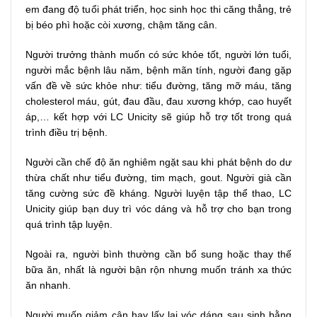
em đang độ tuổi phát triển, học sinh học thi căng thẳng, trẻ
bị béo phì hoặc còi xương, chậm tăng cân.
Người trưởng thành muốn có sức khỏe tốt, người lớn tuổi,
người mắc bệnh lâu năm, bệnh mãn tính, người đang gặp
vấn đề về sức khỏe như: tiểu đường, tăng mỡ máu, tăng
cholesterol máu, gút, đau đầu, đau xương khớp, cao huyết
áp,… kết hợp với LC Unicity sẽ giúp hỗ trợ tốt trong quá
trình điều trị bệnh.
Người cần chế độ ăn nghiêm ngặt sau khi phát bệnh do dư
thừa chất như tiểu đường, tim mạch, gout. Người già cần
tăng cường sức đề kháng. Người luyện tập thể thao, LC
Unicity giúp bạn duy trì vóc dáng và hỗ trợ cho bạn trong
quá trình tập luyện.
Ngoài ra, người bình thường cần bổ sung hoặc thay thế
bữa ăn, nhất là người bận rộn nhưng muốn tránh xa thức
ăn nhanh.
Người muốn giảm cân hay lấy lại vóc dáng sau sinh bằng