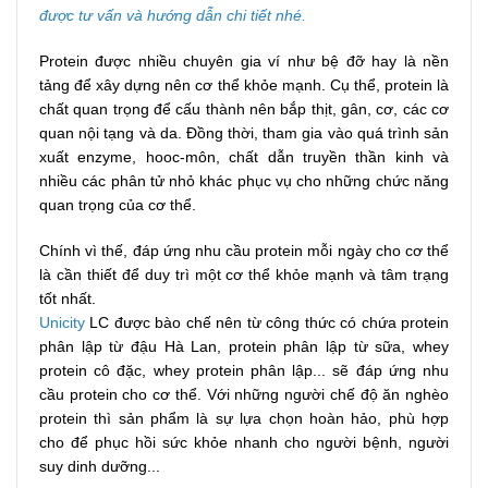
được tư vấn và hướng dẫn chi tiết nhé.
Protein được nhiều chuyên gia ví như bệ đỡ hay là nền
tảng để xây dựng nên cơ thể khỏe mạnh. Cụ thể, protein là
chất quan trọng để cấu thành nên bắp thịt, gân, cơ, các cơ
quan nội tạng và da. Đồng thời, tham gia vào quá trình sản
xuất enzyme, hooc-môn, chất dẫn truyền thần kinh và
nhiều các phân tử nhỏ khác phục vụ cho những chức năng
quan trọng của cơ thể.
Chính vì thế, đáp ứng nhu cầu protein mỗi ngày cho cơ thể
là cần thiết để duy trì một cơ thể khỏe mạnh và tâm trạng
tốt nhất.
Unicity
LC được bào chế nên từ công thức có chứa protein
phân lập từ đậu Hà Lan, protein phân lập từ sữa, whey
protein cô đặc, whey protein phân lập... sẽ đáp ứng nhu
cầu protein cho cơ thể. Với những người chế độ ăn nghèo
protein thì sản phẩm là sự lựa chọn hoàn hảo, phù hợp
cho để phục hồi sức khỏe nhanh cho người bệnh, người
suy dinh dưỡng...