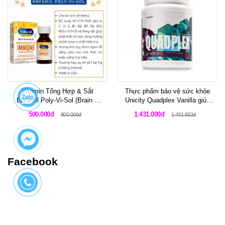
Vitamin Tổng Hợp & Sắt
Thực phẩm bảo vệ sức khỏe
Enfamil Poly-Vi-Sol (Brain &
Unicity Quadplex Vanilla giúp
Body) - Lọ 50ml
tăng cường cơ bắp và kiểm
500.000đ
1.431.000đ
800.000đ
1.431.932đ
soát cân nặng cho vận động
viên
Facebook