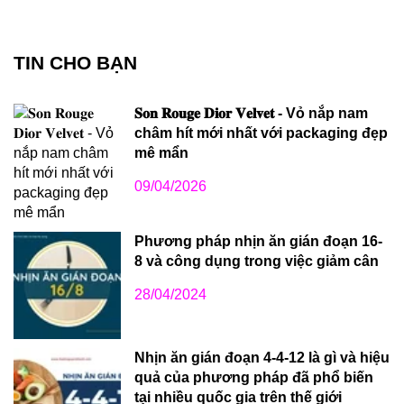
TIN CHO BẠN
𝐒𝐨𝐧 𝐑𝐨𝐮𝐠𝐞 𝐃𝐢𝐨𝐫 𝐕𝐞𝐥𝐯𝐞𝐭 - Vỏ nắp nam
châm hít mới nhất với packaging đẹp
mê mẩn
09/04/2026
Phương pháp nhịn ăn gián đoạn 16-
8 và công dụng trong việc giảm cân
28/04/2024
Nhịn ăn gián đoạn 4-4-12 là gì và hiệu
quả của phương pháp đã phổ biến
tại nhiều quốc gia trên thế giới