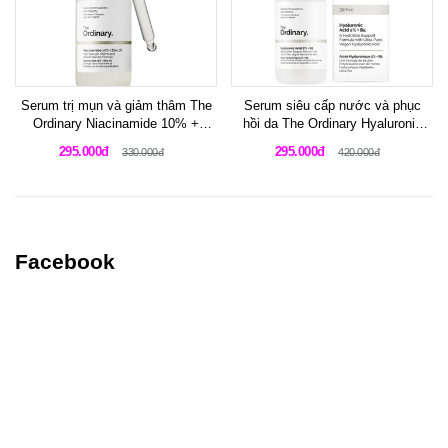
Serum trị mụn và giảm thâm The
Serum siêu cấp nước và phục
Ordinary Niacinamide 10% +
hồi da The Ordinary Hyaluronic
Zinc 1% High Strength Vitamin &
Acid 2% + B5 Hydration Support
295.000đ
295.000đ
330.000đ
420.000đ
Mineral Blemish Formula
Formula
Facebook