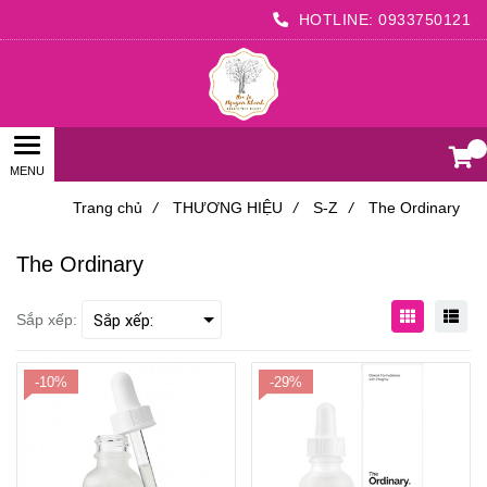
HOTLINE:
0933750121
0
Trang chủ
/
THƯƠNG HIỆU
/
S-Z
/
The Ordinary
The Ordinary
Sắp xếp:
-10%
-29%