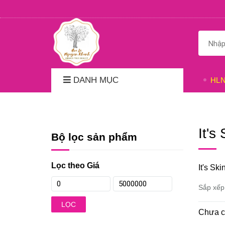
DANH MỤC
HL
It's
Bộ lọc sản phẩm
Lọc theo Giá
It's Ski
Sắp xếp
LỌC
Chưa c