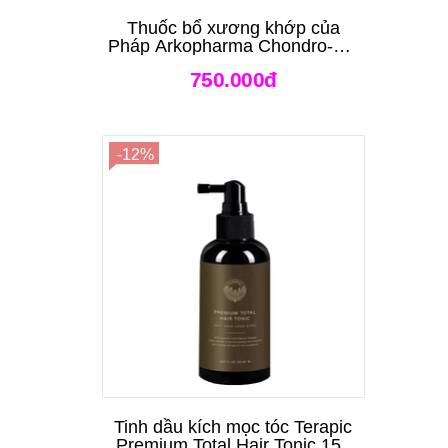
Thuốc bổ xương khớp của
Pháp Arkopharma Chondro-Aid
Arkoflex Fort 120 viên
750.000đ
-12%
Tinh dầu kích mọc tóc Terapic
Premium Total Hair Tonic 150