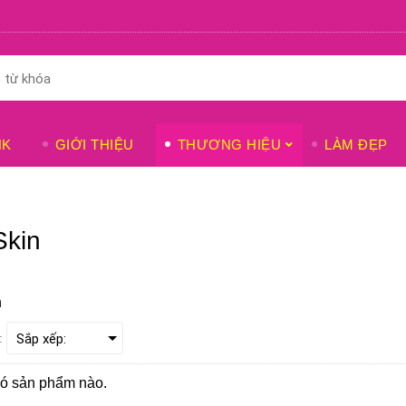
NK
GIỚI THIỆU
THƯƠNG HIỆU
LÀM ĐẸP
 Skin
n
:
ó sản phẩm nào.