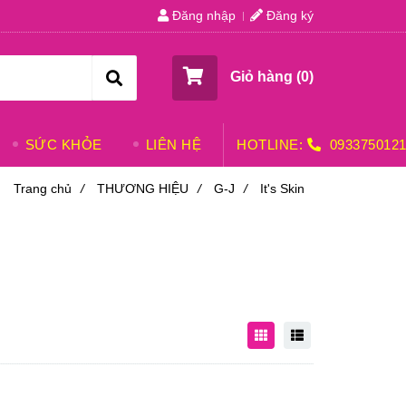
Đăng nhập
Đăng ký
Giỏ hàng (
0
)
SỨC KHỎE
LIÊN HỆ
HOTLINE:
093375012
Trang chủ
/
THƯƠNG HIỆU
/
G-J
/
It's Skin