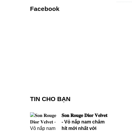
Facebook
TIN CHO BẠN
𝐒𝐨𝐧 𝐑𝐨𝐮𝐠𝐞 𝐃𝐢𝐨𝐫 𝐕𝐞𝐥𝐯𝐞𝐭
- Vỏ nắp nam châm
hít mới nhất với