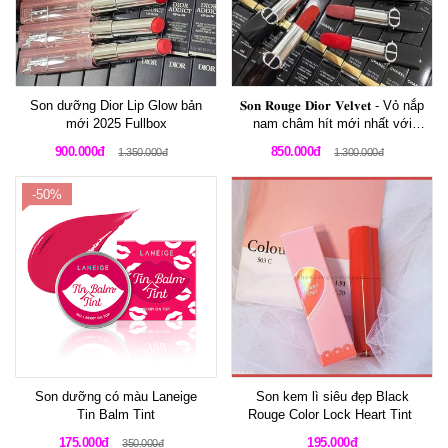
Son dưỡng Dior Lip Glow bản
𝐒𝐨𝐧 𝐑𝐨𝐮𝐠𝐞 𝐃𝐢𝐨𝐫 𝐕𝐞𝐥𝐯𝐞𝐭 - Vỏ nắp
mới 2025 Fullbox
nam châm hít mới nhất với
packaging đẹp mê mẩn
900.000đ
850.000đ
1.350.000đ
1.300.000đ
-50%
Son dưỡng có màu Laneige
Son kem lì siêu đẹp Black
Tin Balm Tint
Rouge Color Lock Heart Tint
175.000đ
195.000đ
350.000đ