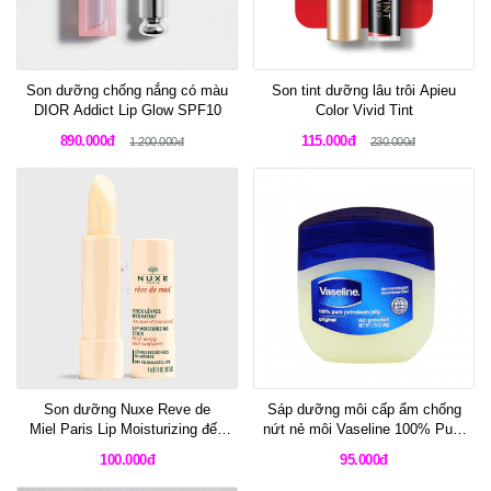
Son dưỡng chống nắng có màu
Son tint dưỡng lâu trôi Apieu
DIOR Addict Lip Glow SPF10
Color Vivid Tint
890.000đ
115.000đ
1.200.000đ
230.000đ
Son dưỡng Nuxe Reve de
Sáp dưỡng môi cấp ẩm chống
Miel Paris Lip Moisturizing đến
nứt nẻ môi Vaseline 100% Pure
từ Pháp
Petroleum Jelly Original
100.000đ
95.000đ