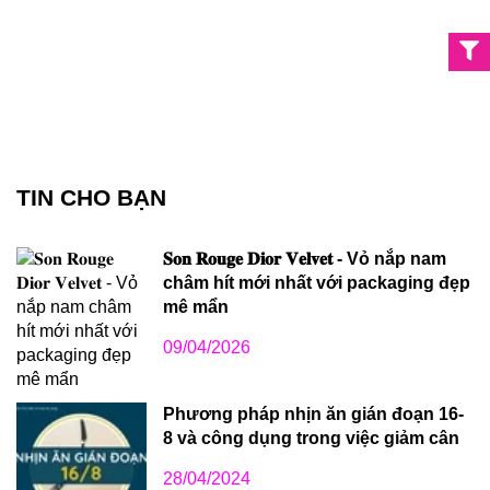
TIN CHO BẠN
𝐒𝐨𝐧 𝐑𝐨𝐮𝐠𝐞 𝐃𝐢𝐨𝐫 𝐕𝐞𝐥𝐯𝐞𝐭 - Vỏ nắp nam
châm hít mới nhất với packaging đẹp
mê mẩn
09/04/2026
Phương pháp nhịn ăn gián đoạn 16-
8 và công dụng trong việc giảm cân
28/04/2024