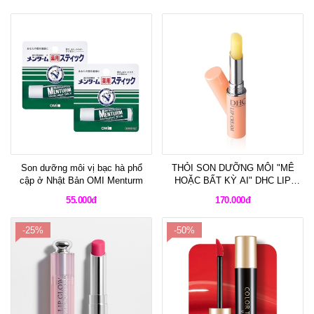
Son dưỡng môi vị bạc hà phổ
THỎI SON DƯỠNG MÔI "MÊ
cập ở Nhật Bản OMI Menturm
HOẶC BẤT KỲ AI" DHC LIP
CREAM
55.000đ
170.000đ
-25%
-50%