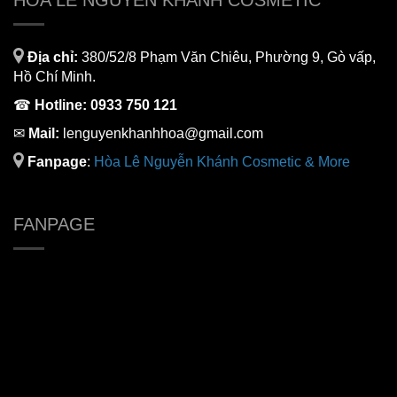
HÒA LÊ NGUYỄN KHÁNH COSMETIC
Địa chỉ:
380/52/8 Phạm Văn Chiêu, Phường 9, Gò vấp,
Hồ Chí Minh.
☎
Hotline:
0933 750 121
✉
Mail:
lenguyenkhanhhoa@gmail.com
Fanpage
:
H
òa Lê Nguyễn Khánh Cosmetic & More
FANPAGE