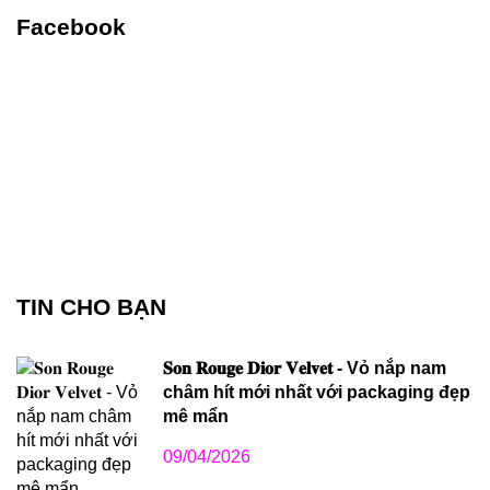
Facebook
TIN CHO BẠN
𝐒𝐨𝐧 𝐑𝐨𝐮𝐠𝐞 𝐃𝐢𝐨𝐫 𝐕𝐞𝐥𝐯𝐞𝐭 - Vỏ nắp nam
châm hít mới nhất với packaging đẹp
mê mẩn
09/04/2026