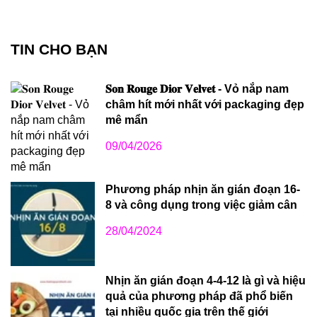
TIN CHO BẠN
𝐒𝐨𝐧 𝐑𝐨𝐮𝐠𝐞 𝐃𝐢𝐨𝐫 𝐕𝐞𝐥𝐯𝐞𝐭 - Vỏ nắp nam
châm hít mới nhất với packaging đẹp
mê mẩn
09/04/2026
Phương pháp nhịn ăn gián đoạn 16-
8 và công dụng trong việc giảm cân
28/04/2024
Nhịn ăn gián đoạn 4-4-12 là gì và hiệu
quả của phương pháp đã phổ biến
tại nhiều quốc gia trên thế giới