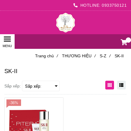
HOTLINE:
0933750121
0
Trang chủ
/
THƯƠNG HIỆU
/
S-Z
/
SK-II
SK-II
Sắp xếp:
-36%