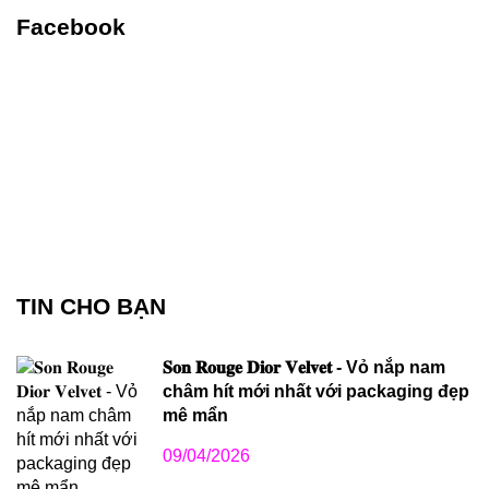
Facebook
TIN CHO BẠN
𝐒𝐨𝐧 𝐑𝐨𝐮𝐠𝐞 𝐃𝐢𝐨𝐫 𝐕𝐞𝐥𝐯𝐞𝐭 - Vỏ nắp nam
châm hít mới nhất với packaging đẹp
mê mẩn
09/04/2026