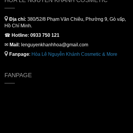
HÒA LÊ NGUYỄN KHÁNH COSMETIC
Địa chỉ:
380/52/8 Phạm Văn Chiêu, Phường 9, Gò vấp,
Hồ Chí Minh.
☎
Hotline:
0933 750 121
✉
Mail:
lenguyenkhanhhoa@gmail.com
Fanpage
:
H
òa Lê Nguyễn Khánh Cosmetic & More
FANPAGE