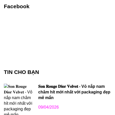
Facebook
TIN CHO BẠN
𝐒𝐨𝐧 𝐑𝐨𝐮𝐠𝐞 𝐃𝐢𝐨𝐫 𝐕𝐞𝐥𝐯𝐞𝐭 - Vỏ nắp nam
châm hít mới nhất với packaging đẹp
mê mẩn
09/04/2026