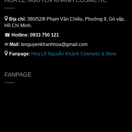
HÒA LÊ NGUYỄN KHÁNH COSMETIC
Địa chỉ:
380/52/8 Phạm Văn Chiêu, Phường 9, Gò vấp,
Hồ Chí Minh.
☎
Hotline:
0933 750 121
✉
Mail:
lenguyenkhanhhoa@gmail.com
Fanpage
:
H
òa Lê Nguyễn Khánh Cosmetic & More
FANPAGE