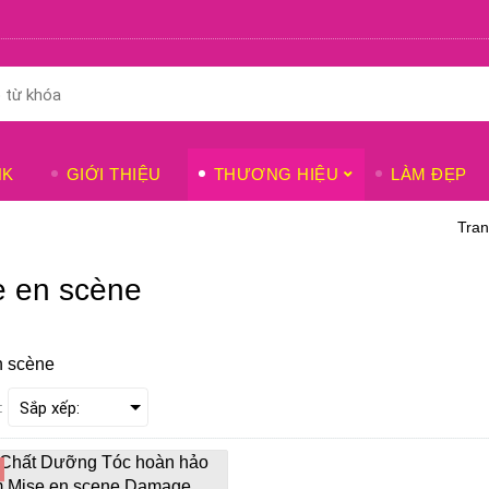
NK
GIỚI THIỆU
THƯƠNG HIỆU
LÀM ĐẸP
Tran
e en scène
n scène
: