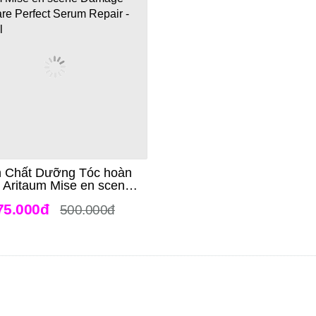
h Chất Dưỡng Tóc hoàn
 Aritaum Mise en scene
age Hair Care Perfect
75.000đ
500.000đ
rum Repair - Original