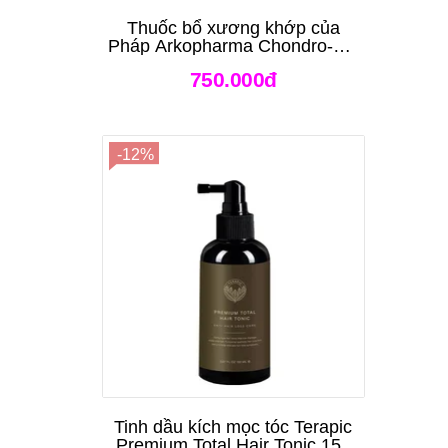
Thuốc bổ xương khớp của
Pháp Arkopharma Chondro-Aid
Arkoflex Fort 120 viên
750.000đ
-12%
Tinh dầu kích mọc tóc Terapic
Premium Total Hair Tonic 150