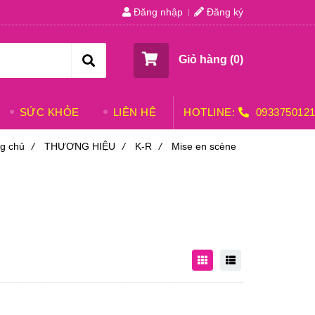
Đăng nhập
Đăng ký
Giỏ hàng (
0
)
SỨC KHỎE
LIÊN HỆ
HOTLINE:
093375012
g chủ
/
THƯƠNG HIỆU
/
K-R
/
Mise en scène