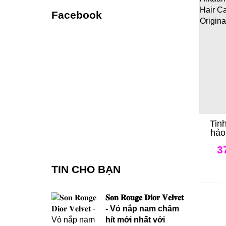
Facebook
Tin
hảo
Dam
3
Se
TIN CHO BẠN
𝐒𝐨𝐧 𝐑𝐨𝐮𝐠𝐞 𝐃𝐢𝐨𝐫 𝐕𝐞𝐥𝐯𝐞𝐭
- Vỏ nắp nam châm
hít mới nhất với