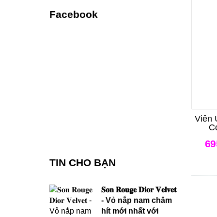
Facebook
Viên
C
và 
69
TIN CHO BẠN
𝐒𝐨𝐧 𝐑𝐨𝐮𝐠𝐞 𝐃𝐢𝐨𝐫 𝐕𝐞𝐥𝐯𝐞𝐭
- Vỏ nắp nam châm
hít mới nhất với