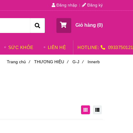
Đăng nhập
Đăng ký
Giỏ hàng (
0
)
SỨC KHỎE
LIÊN HỆ
HOTLINE:
093375012
Trang chủ
/
THƯƠNG HIỆU
/
G-J
/
Innerb