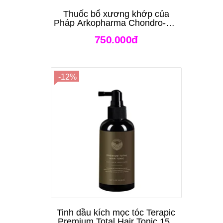
Thuốc bổ xương khớp của
Pháp Arkopharma Chondro-Aid
Arkoflex Fort 120 viên
750.000đ
-12%
Tinh dầu kích mọc tóc Terapic
Premium Total Hair Tonic 150