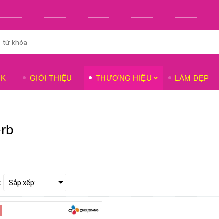
NK
GIỚI THIỆU
THƯƠNG HIỆU
LÀM ĐẸP
erb
: