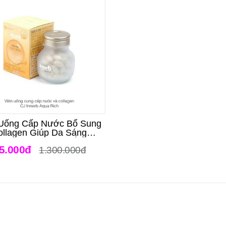
 Uống Cấp Nước Bổ Sung
ollagen Giúp Da Sáng
Căng Bóng Săn Chắc CJ
5.000đ
1.300.000đ
Innerb Aqua Rich