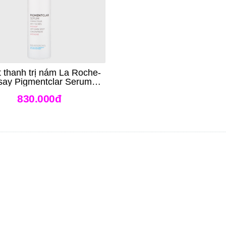
 thanh trị nám La Roche-
say Pigmentclar Serum
ctor Anti-taches Intensive
830.000đ
Anti Dark Spot Reducer