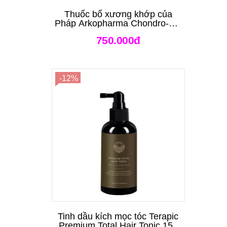
Thuốc bổ xương khớp của
Pháp Arkopharma Chondro-Aid
Arkoflex Fort 120 viên
750.000đ
-12%
Tinh dầu kích mọc tóc Terapic
Premium Total Hair Tonic 150