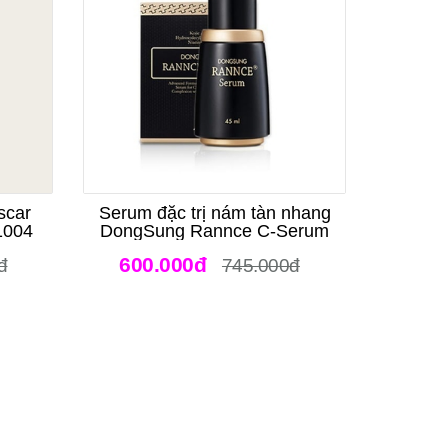
scar
Serum đặc trị nám tàn nhang
1004
DongSung Rannce C-Serum
600.000đ
đ
745.000đ