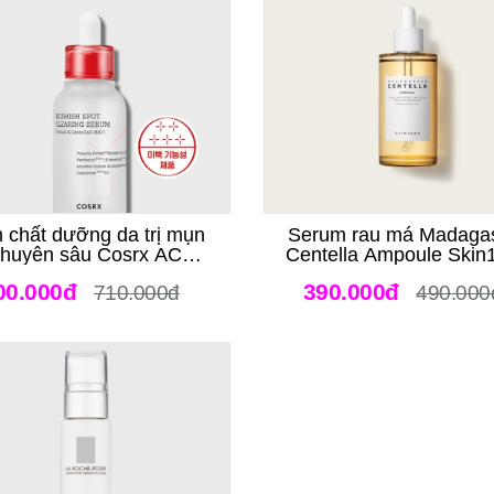
h chất dưỡng da trị mụn
Serum rau má Madaga
huyên sâu Cosrx AC
Centella Ampoule Skin
llection Blemish Spot
00.000đ
390.000đ
710.000đ
490.000
Clearing Serum 40ml