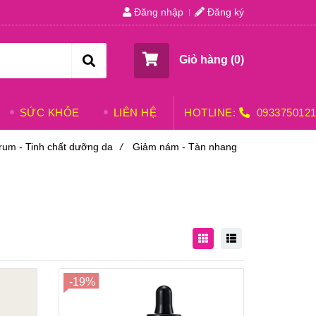
Đăng nhập
Đăng ký
Giỏ hàng (
0
)
SỨC KHỎE
LIÊN HỆ
HOTLINE:
093375012
rum - Tinh chất dưỡng da
/
Giảm nám - Tàn nhang
-19%