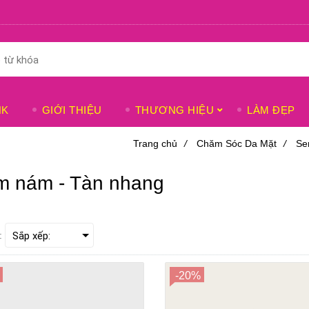
NK
GIỚI THIỆU
THƯƠNG HIỆU
LÀM ĐẸP
Trang chủ
/
Chăm Sóc Da Mặt
/
Se
m nám - Tàn nhang
:
-20%