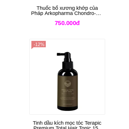
Thuốc bổ xương khớp của
Pháp Arkopharma Chondro-Aid
Arkoflex Fort 120 viên
750.000đ
-12%
Tinh dầu kích mọc tóc Terapic
Premium Total Hair Tonic 150