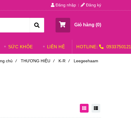
Đăng nhập
Đăng ký
Giỏ hàng (
0
)
SỨC KHỎE
LIÊN HỆ
HOTLINE:
093375012
ang chủ
/
THƯƠNG HIỆU
/
K-R
/
Leegeehaam