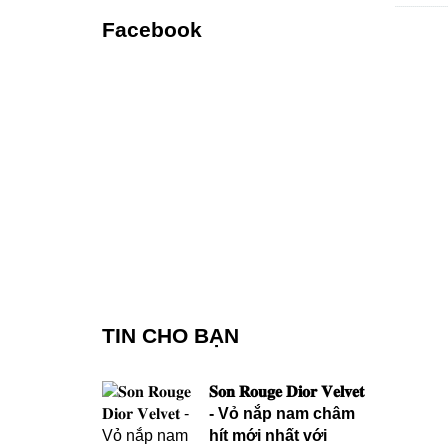
Facebook
TIN CHO BẠN
𝐒𝐨𝐧 𝐑𝐨𝐮𝐠𝐞 𝐃𝐢𝐨𝐫 𝐕𝐞𝐥𝐯𝐞𝐭
- Vỏ nắp nam châm
hít mới nhất với