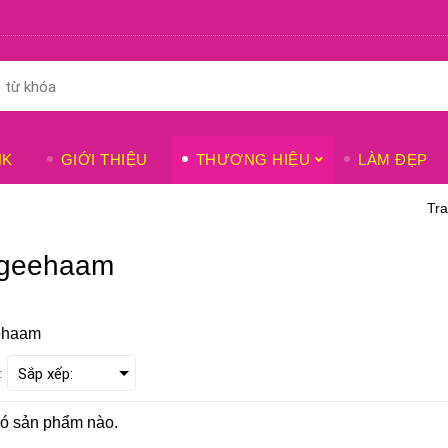
NK
GIỚI THIỆU
THƯƠNG HIỆU
LÀM ĐẸP
Tr
geehaam
ehaam
:
ó sản phẩm nào.