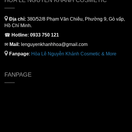
HÒA LÊ NGUYỄN KHÁNH COSMETIC
Địa chỉ:
380/52/8 Phạm Văn Chiêu, Phường 9, Gò vấp,
Hồ Chí Minh.
☎
Hotline:
0933 750 121
✉
Mail:
lenguyenkhanhhoa@gmail.com
Fanpage
:
H
òa Lê Nguyễn Khánh Cosmetic & More
FANPAGE