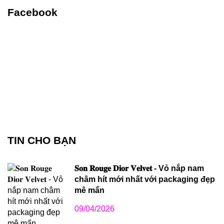
Facebook
TIN CHO BẠN
𝐒𝐨𝐧 𝐑𝐨𝐮𝐠𝐞 𝐃𝐢𝐨𝐫 𝐕𝐞𝐥𝐯𝐞𝐭 - Vỏ nắp nam
châm hít mới nhất với packaging đẹp
mê mẩn
09/04/2026