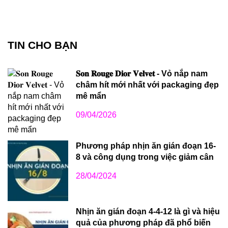
TIN CHO BẠN
𝐒𝐨𝐧 𝐑𝐨𝐮𝐠𝐞 𝐃𝐢𝐨𝐫 𝐕𝐞𝐥𝐯𝐞𝐭 - Vỏ nắp nam
châm hít mới nhất với packaging đẹp
mê mẩn
09/04/2026
Phương pháp nhịn ăn gián đoạn 16-
8 và công dụng trong việc giảm cân
28/04/2024
Nhịn ăn gián đoạn 4-4-12 là gì và hiệu
quả của phương pháp đã phổ biến