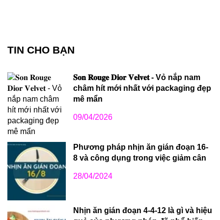
TIN CHO BẠN
𝐒𝐨𝐧 𝐑𝐨𝐮𝐠𝐞 𝐃𝐢𝐨𝐫 𝐕𝐞𝐥𝐯𝐞𝐭 - Vỏ nắp nam
châm hít mới nhất với packaging đẹp
mê mẩn
09/04/2026
Phương pháp nhịn ăn gián đoạn 16-
8 và công dụng trong việc giảm cân
28/04/2024
Nhịn ăn gián đoạn 4-4-12 là gì và hiệu