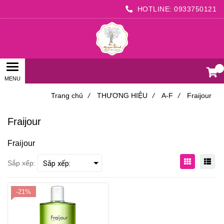
HOTLINE:
0933750121
0
Trang chủ
/
THƯƠNG HIỆU
/
A-F
/
Fraijour
Fraijour
Fraijour
Sắp xếp:
-21%