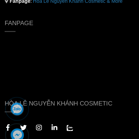
Fanpage
:
H
òa Lê Nguyễn Khánh Cosmetic & More
FANPAGE
HÒA LÊ NGUYỄN KHÁNH COSMETIC