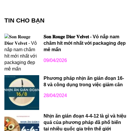
TIN CHO BẠN
𝐒𝐨𝐧 𝐑𝐨𝐮𝐠𝐞 𝐃𝐢𝐨𝐫 𝐕𝐞𝐥𝐯𝐞𝐭 - Vỏ nắp nam
châm hít mới nhất với packaging đẹp
mê mẩn
09/04/2026
Phương pháp nhịn ăn gián đoạn 16-
8 và công dụng trong việc giảm cân
28/04/2024
Nhịn ăn gián đoạn 4-4-12 là gì và hiệu
quả của phương pháp đã phổ biến
tại nhiều quốc gia trên thế giới