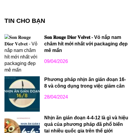
TIN CHO BẠN
𝐒𝐨𝐧 𝐑𝐨𝐮𝐠𝐞 𝐃𝐢𝐨𝐫 𝐕𝐞𝐥𝐯𝐞𝐭 - Vỏ nắp nam
châm hít mới nhất với packaging đẹp
mê mẩn
09/04/2026
Phương pháp nhịn ăn gián đoạn 16-
8 và công dụng trong việc giảm cân
28/04/2024
Nhịn ăn gián đoạn 4-4-12 là gì và hiệu
quả của phương pháp đã phổ biến
tại nhiều quốc gia trên thế giới