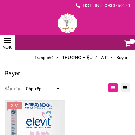
HOTLINE:
0933750121
0
Trang chủ
/
THƯƠNG HIỆU
/
A-F
/
Bayer
Bayer
Sắp xếp:
-21%