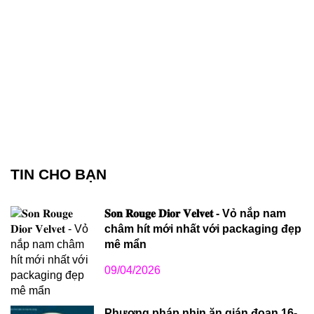
TIN CHO BẠN
𝐒𝐨𝐧 𝐑𝐨𝐮𝐠𝐞 𝐃𝐢𝐨𝐫 𝐕𝐞𝐥𝐯𝐞𝐭 - Vỏ nắp nam
châm hít mới nhất với packaging đẹp
mê mẩn
09/04/2026
Phương pháp nhịn ăn gián đoạn 16-