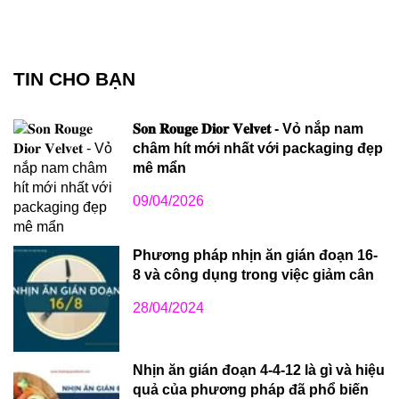
TIN CHO BẠN
𝐒𝐨𝐧 𝐑𝐨𝐮𝐠𝐞 𝐃𝐢𝐨𝐫 𝐕𝐞𝐥𝐯𝐞𝐭 - Vỏ nắp nam
châm hít mới nhất với packaging đẹp
mê mẩn
09/04/2026
Phương pháp nhịn ăn gián đoạn 16-
8 và công dụng trong việc giảm cân
28/04/2024
Nhịn ăn gián đoạn 4-4-12 là gì và hiệu
quả của phương pháp đã phổ biến