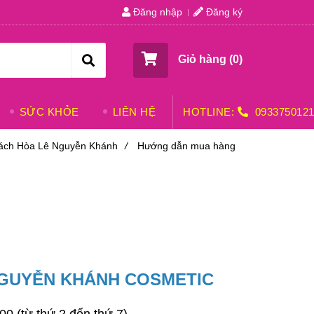
Đăng nhập
Đăng ký
Giỏ hàng (
0
)
SỨC KHỎE
LIÊN HỆ
HOTLINE:
093375012
ách Hòa Lê Nguyễn Khánh
/
Hướng dẫn mua hàng
NGUYỄN KHÁNH COSMETIC