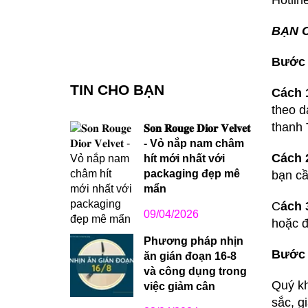
Hotlin
BẠN 
Bước 
TIN CHO BẠN
Cách 
theo d
thanh 
𝐒𝐨𝐧 𝐑𝐨𝐮𝐠𝐞 𝐃𝐢𝐨𝐫 𝐕𝐞𝐥𝐯𝐞𝐭
- Vỏ nắp nam châm
Cách 
hít mới nhất với
packaging đẹp mê
bạn cầ
mẩn
C
ách 
09/04/2026
hoặc đ
Phương pháp nhịn
Bước 
ăn gián đoạn 16-8
và công dụng trong
Quý kh
việc giảm cân
sắc, g