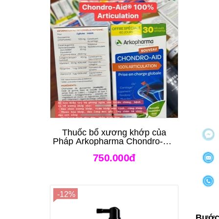
Thuốc bổ xương khớp của
Pháp Arkopharma Chondro-Aid
Arkoflex Fort 120 viên
750.000đ
-12%
Bước 