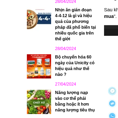
28/04/2024
Sau kh
Nhịn ăn gián đoạn
4-4-12 là gì và hiệu
mua
”.
quả của phương
pháp đã phổ biến tại
nhiều quốc gia trên
thế giới
28/04/2024
Bộ chuyển hóa 60
ngày của Unicity có
hiệu quả như thế
nào ?
27/04/2024
Năng lượng nạp
vào cơ thể phải
bằng hoặc ít hơn
năng lượng tiêu thụ