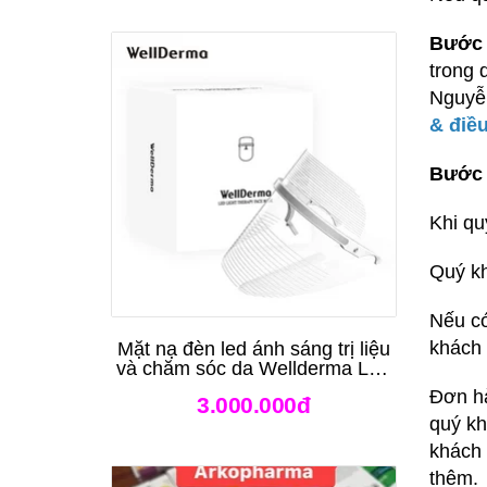
Bước 
trong 
Nguyễn
& điều
Bước 
Khi qu
Quý kh
Nếu có
khách 
Mặt nạ đèn led ánh sáng trị liệu
và chăm sóc da Wellderma Led
Light Therapy Genie Face
Đơn hà
3.000.000đ
Mask
quý kh
khách 
thêm.