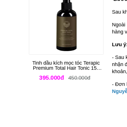
Sau kh
Ngoài 
hàng v
Lưu ý
- Sau 
Tinh dầu kích mọc tóc Terapic
nhận đ
Premium Total Hair Tonic 150
khoản
ml
395.000đ
450.000đ
- Đơn 
Nguyễ