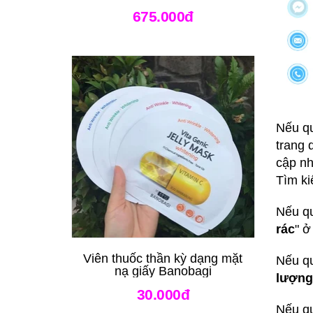
675.000đ
Nếu qu
trang 
cập nh
Tìm ki
Nếu qu
rác
" ở
Viên thuốc thần kỳ dạng mặt
Nếu qu
nạ giấy Banobagi
lượng
30.000đ
Nếu qu