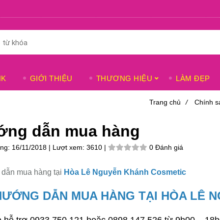
NK
GIỚI THIỆU
THƯƠNG HIỆU
LÀM ĐẸP
Trang chủ
/
Chính s
ớng dẫn mua hàng
ăng:
16/11/2018 |
Lượt xem:
3610 |
0 Đánh giá
dẫn mua hàng tại
Hòa Lê Nguyễn Khánh Cosmetic
HƯỚNG DẪN MUA HÀNG TẠI HÒA LÊ 