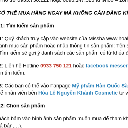
e hỗ trợ 0933.750.121 hoặc 0898.147.526 từ 9h00 – 18h0
CÓ THỂ MUA HÀNG NGAY MÀ KHÔNG CẦN ĐĂNG KÍ 
1: Tìm kiếm sản phẩm
1
: Quý khách truy cập vào website của Missha www.ho
anh mục sản phẩm hoặc nhập thông tin sản phẩm: Tên s
Tìm kiếm sẽ gợi ý danh sách các sản phẩm có từ khóa đ
2
: Liên hệ Hotline
0933 750 121
hoặc
facebook messe
n tìm kiếm.
3
: Các bạn có thể vào Fanpage
Mỹ phẩm Hàn Quốc Sài
ể nhân viên bên
Hòa Lê Nguyễn Khánh Cosmetic
tư v
2: Chọn sản phẩm
ách bấm vào hình ảnh sản phẩm muốn mua để tham khả
iá bán,…).