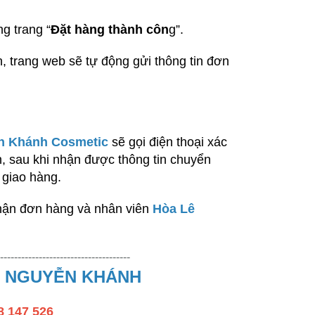
g trang “
Đặt hàng thành côn
g”.
h, trang web sẽ tự động gửi thông tin đơn
n Khánh Cosmetic
sẽ gọi điện thoại xác
 sau khi nhận được thông tin chuyển
 giao hàng.
hận đơn hàng và nhân viên
Hòa Lê
-------------------------------------
Ê NGUYỄN KHÁNH
8 147 526