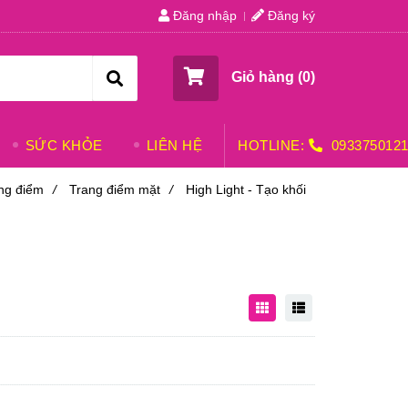
Đăng nhập
Đăng ký
Giỏ hàng (
0
)
SỨC KHỎE
LIÊN HỆ
HOTLINE:
093375012
ng điểm
/
Trang điểm mặt
/
High Light - Tạo khối