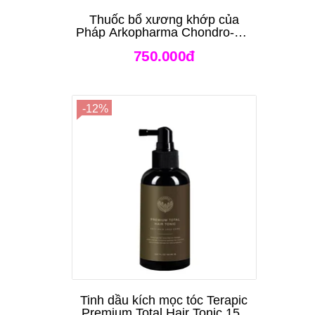
Thuốc bổ xương khớp của
Pháp Arkopharma Chondro-Aid
Arkoflex Fort 120 viên
750.000đ
-12%
Tinh dầu kích mọc tóc Terapic
Premium Total Hair Tonic 150