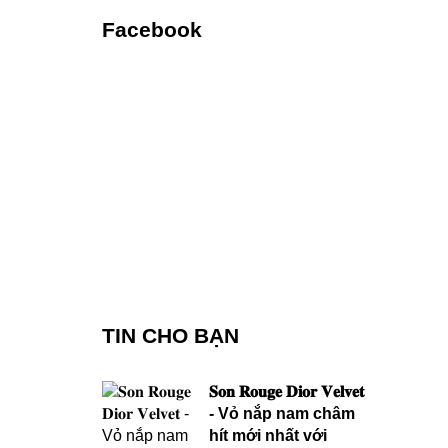
Facebook
TIN CHO BẠN
𝐒𝐨𝐧 𝐑𝐨𝐮𝐠𝐞 𝐃𝐢𝐨𝐫 𝐕𝐞𝐥𝐯𝐞𝐭
- Vỏ nắp nam châm
hít mới nhất với