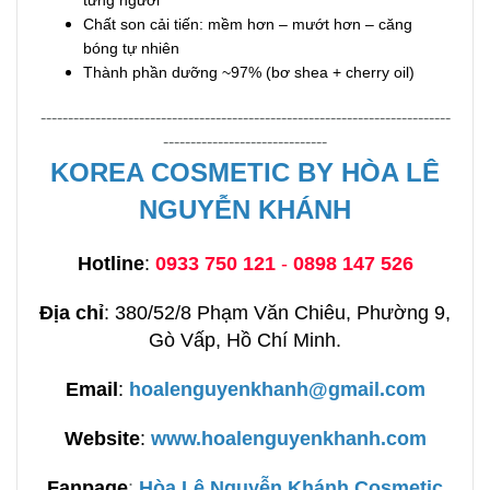
Chất son cải tiến: mềm hơn – mướt hơn – căng
bóng tự nhiên
Thành phần dưỡng ~97% (bơ shea + cherry oil)
---------------------------------------------------------------------------
------------------------------
KOREA COSMETIC BY HÒA LÊ
NGUYỄN KHÁNH
Hotline
:
0933 750 121
-
0898 147 526
Địa chỉ
: 380/52/8 Phạm Văn Chiêu, Phường 9,
Gò Vấp, Hồ Chí Minh.
Email
:
hoalenguyenkhanh@gmail.com
Website
:
www.hoalenguyenkhanh.com
Fanpage
:
H
òa Lê Nguyễn Khánh Cosmetic