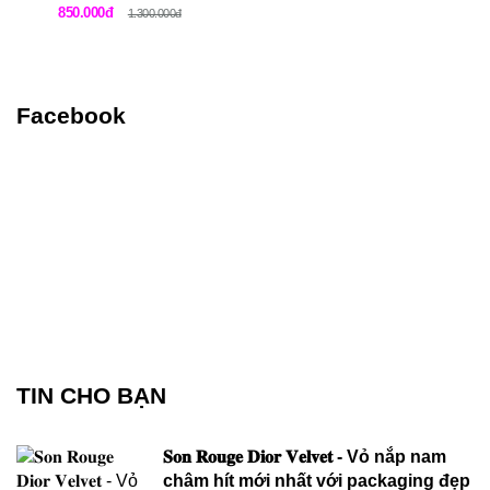
packaging đẹp mê mẩn
850.000đ
1.300.000đ
Facebook
TIN CHO BẠN
𝐒𝐨𝐧 𝐑𝐨𝐮𝐠𝐞 𝐃𝐢𝐨𝐫 𝐕𝐞𝐥𝐯𝐞𝐭 - Vỏ nắp nam
châm hít mới nhất với packaging đẹp