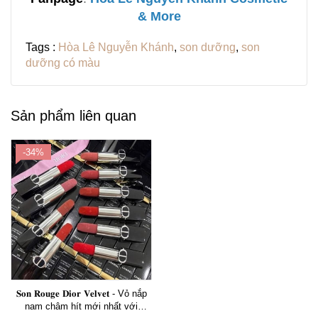
& More
Tags :
Hòa Lê Nguyễn Khánh
,
son dưỡng
,
son
dưỡng có màu
Sản phẩm liên quan
-34%
𝐒𝐨𝐧 𝐑𝐨𝐮𝐠𝐞 𝐃𝐢𝐨𝐫 𝐕𝐞𝐥𝐯𝐞𝐭 - Vỏ nắp
nam châm hít mới nhất với