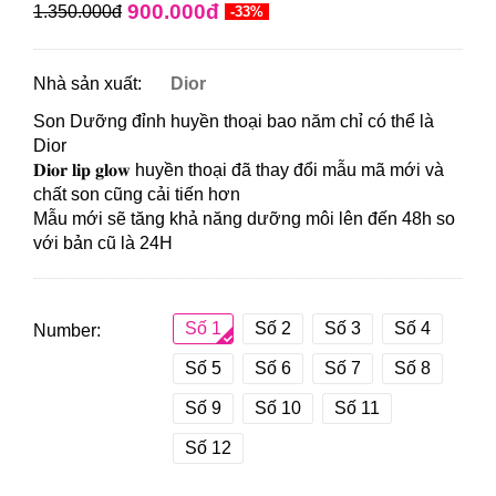
900.000đ
1.350.000đ
-33%
Nhà sản xuất:
Dior
Son Dưỡng đỉnh huyền thoại bao năm chỉ có thể là
Dior
𝐃𝐢𝐨𝐫 𝐥𝐢𝐩 𝐠𝐥𝐨𝐰 huyền thoại đã thay đổi mẫu mã mới và
chất son cũng cải tiến hơn
Mẫu mới sẽ tăng khả năng dưỡng môi lên đến 48h so
với bản cũ là 24H
Số 1
Số 2
Số 3
Số 4
Number:
Số 5
Số 6
Số 7
Số 8
Số 9
Số 10
Số 11
Số 12