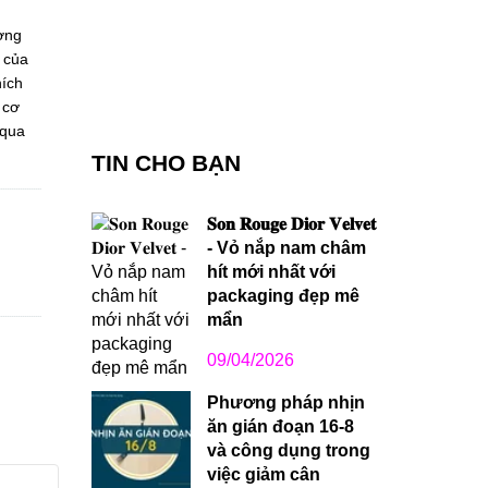
ờng
 của
hích
 cơ
 qua
TIN CHO BẠN
𝐒𝐨𝐧 𝐑𝐨𝐮𝐠𝐞 𝐃𝐢𝐨𝐫 𝐕𝐞𝐥𝐯𝐞𝐭
- Vỏ nắp nam châm
hít mới nhất với
packaging đẹp mê
mẩn
09/04/2026
Phương pháp nhịn
ăn gián đoạn 16-8
và công dụng trong
việc giảm cân