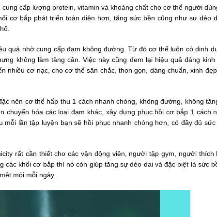
p cung cấp lượng protein, vitamin và khoáng chất cho cơ thể người dùn
i cơ bắp phát triển toàn diện hơn, tăng sức bền cũng như sự dẻo d
khổ.
hiệu quả nhờ cung cấp đạm không đường. Từ đó cơ thể luôn có dinh d
ưng không làm tăng cân. Việc này cũng đem lại hiệu quả đáng kinh
riển nhiều cơ nạc, cho cơ thể săn chắc, thon gọn, dáng chuẩn, xinh đẹ
đặc nên cơ thể hấp thu 1 cách nhanh chóng, không đường, không tăn
còn chuyển hóa các loại đạm khác, xây dựng phục hồi cơ bắp 1 cách 
 mỗi lần tập luyện bạn sẽ hồi phục nhanh chóng hơn, có đầy đủ sức
city rất cần thiết cho các vận động viên, người tập gym, người thích
g các khối cơ bắp thì nó còn giúp tăng sự dẻo dai và đặc biệt là sức 
 mệt mỏi mỗi ngày.