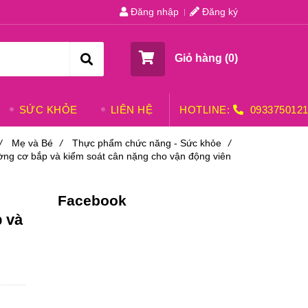
Đăng nhập
Đăng ký
Giỏ hàng (
0
)
SỨC KHỎE
LIÊN HỆ
HOTLINE:
093375012
/
Mẹ và Bé
/
Thực phẩm chức năng - Sức khỏe
/
ờng cơ bắp và kiểm soát cân nặng cho vận động viên
Facebook
p và