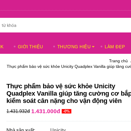
NK
GIỚI THIỆU
THƯƠNG HIỆU
LÀM ĐẸP
Trang chủ
Thực phẩm bảo vệ sức khỏe Unicity Quadplex Vanilla giúp tăng cư
Thực phẩm bảo vệ sức khỏe Unicity
Quadplex Vanilla giúp tăng cường cơ bắ
kiểm soát cân nặng cho vận động viên
1.431.000đ
1.431.932đ
-0%
Nhà sản xuất:
Unicity