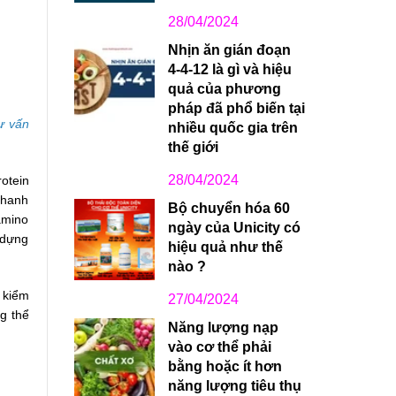
28/04/2024
Nhịn ăn gián đoạn
4-4-12 là gì và hiệu
quả của phương
pháp đã phổ biến tại
ư vấn
nhiều quốc gia trên
thế giới
28/04/2024
otein
nhanh
Bộ chuyển hóa 60
amino
ngày của Unicity có
 dựng
hiệu quả như thế
nào ?
 kiểm
27/04/2024
g thể
Năng lượng nạp
vào cơ thể phải
bằng hoặc ít hơn
năng lượng tiêu thụ