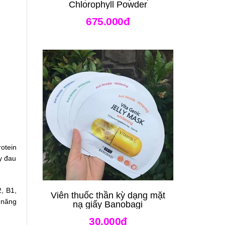
Chlorophyll Powder
675.000đ
otein
y đau
2, B1,
Viên thuốc thần kỳ dạng mặt
 năng
nạ giấy Banobagi
30.000đ