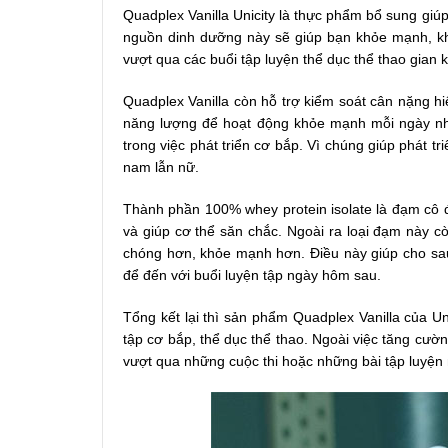
Quadplex Vanilla Unicity là thực phẩm bổ sung giú
nguồn dinh dưỡng này sẽ giúp bạn khỏe mạnh, khố
vượt qua các buổi tập luyện thể dục thể thao gian 
Quadplex Vanilla còn hỗ trợ kiểm soát cân nặng 
năng lượng để hoạt động khỏe mạnh mỗi ngày nh
trong việc phát triển cơ bắp. Vì chúng giúp phát t
nam lẫn nữ.
Thành phần 100% whey protein isolate là đạm cô 
và giúp cơ thể săn chắc. Ngoài ra loại đạm này 
chóng hơn, khỏe mạnh hơn. Điều này giúp cho sau
để đến với buổi luyện tập ngày hôm sau.
Tổng kết lại thì sản phẩm Quadplex Vanilla của Uni
tập cơ bắp, thể dục thể thao. Ngoài việc tăng cườn
vượt qua những cuộc thi hoặc những bài tập luyện