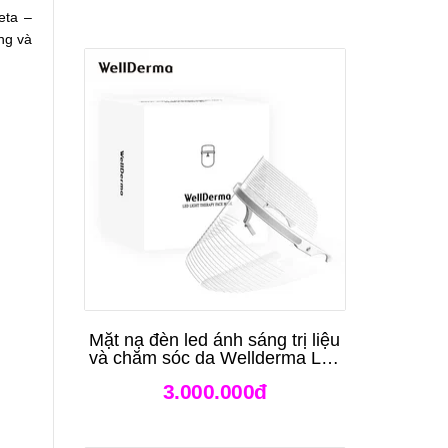
eta –
ng và
Mặt nạ đèn led ánh sáng trị liệu
và chăm sóc da Wellderma Led
Light Therapy Genie Face
3.000.000đ
Mask