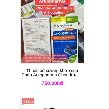
Thuốc bổ xương khớp của
Pháp Arkopharma Chondro-Aid
Arkoflex Fort 120 viên
750.000đ
-12%