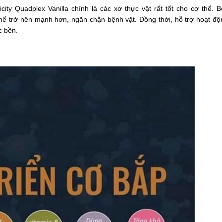
ty Quadplex Vanilla chính là các xơ thực vật rất tốt cho cơ thể. B
hể trở nên mạnh hơn, ngăn chặn bệnh vặt. Đồng thời, hỗ trợ hoạt độ
c bền.