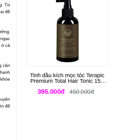
g. Từ
ai để
ưỡng,
 ngạc
p ở cả
g cân
nhanh
Tinh dầu kích mọc tóc Terapic
 khỏe
Premium Total Hair Tonic 150
ml
395.000đ
450.000đ
 luyện
bền để