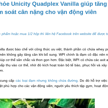
ỏe Unicity Quadplex Vanilla giúp tăng
m soát cân nặng cho vận động viên
 phẩm hoặc mua 1/2 hộp thì liên hệ Facebook trên website để được t
lla được bào chế với công thức ưu việt, thành phần có chứa whey pr
 nên không gây tăng cân khi bổ sung. WPI chính là đạm cô đặc nên 
iúp cơ thể săn chắc và thon gọn hơn. Đặc biệt, WPI có chứa các axit 
p thụ vào cơ thể, nhờ đó kích hoạt toàn bộ tế bào, phục hồi và xây
ơn.
n cung cấp
các loại đạm nhưng không chứa đường
. Do đó hỗ trợ việc
t phù hợp cho các vận động viên, người yêu thích tập gym, hoạt độn